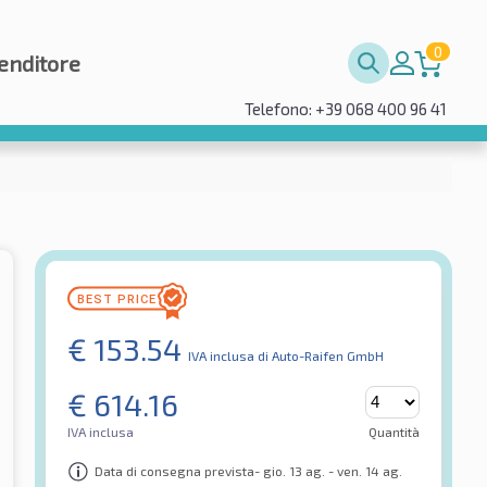
0
enditore
Telefono: +39 068 400 96 41
€
153.54
IVA inclusa
di Auto-Raifen GmbH
€
614.16
IVA inclusa
Quantità
Data di consegna prevista- gio. 13 ag. - ven. 14 ag.