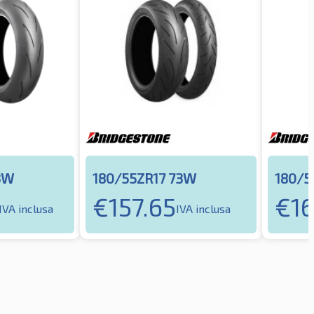
3W
180/55ZR17 73W
180/5
€
157.65
€
16
IVA inclusa
IVA inclusa