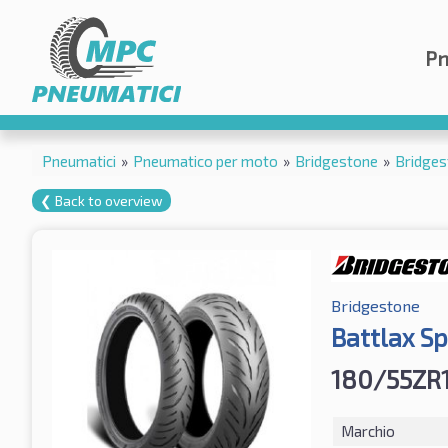
Pn
Pneumatici
»
Pneumatico per moto
»
Bridgestone
»
Bridges
❮ Back to overview
Bridgestone
Battlax Sp
180/55ZR
Marchio