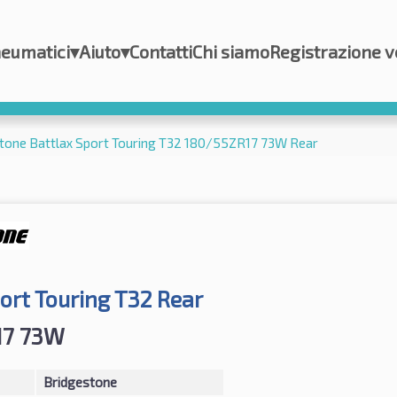
eumatici
▾
Aiuto
▾
Contatti
Chi siamo
Registrazione v
tone Battlax Sport Touring T32 180/55ZR17 73W Rear
ort Touring T32 Rear
17 73W
Bridgestone