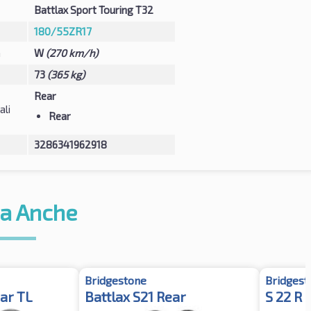
Battlax Sport Touring T32
180/55ZR17
à
W
(270 km/h)
73
(365 kg)
Rear
ali
Rear
3286341962918
a Anche
Bridgestone
Bridgest
ear TL
Battlax S21 Rear
S 22 R 