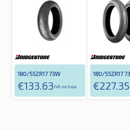
180/55ZR17 73W
180/55ZR17 7
€
133.63
€
227.35
IVA inclusa