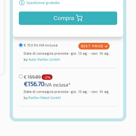
Spedizione gratuita
Compra
€
153.54
IVA inclusa
Data di consegna prevista- gio. 13 ag. - ven. 14 ag.
by
Auto-Raifen GmbH
€
159.89
-2%
€
156.70
IVA inclusa*
Data di consegna prevista- gio. 13 ag. - ven. 14 ag.
by
Raifen Paket GmbH
one
Continental
Rear
ContiMotion M M/C Rear