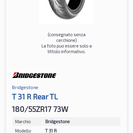
(consegnato senza
cerchione)
La foto puo essere solo a
tittolo informativo.
Bridgestone
T 31 R Rear TL
180/55ZR17 73W
Marchio
Bridgestone
Modello
T 31 R