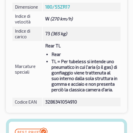
Dimensione
180/55ZR17
Indice di
W
(270 km/h)
velocità
Indice di
73
(365 kg)
carico
Rear TL
Rear
TL
= Per tubeless si intende uno
Marcature
pneumatico in cui l'aria (o il gas) di
speciali
gonfiaggio viene trattenuta al
suo interno dalla sola struttura in
gomma e acciaio e non presenta
perciò la classica camera d'aria.
Codice EAN
3286341054910