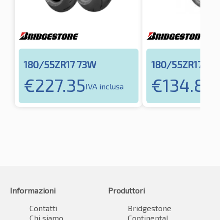
180/55ZR17 73W
180/55ZR17 73
€
227.35
€
134.87
IVA inclusa
I
Informazioni
Produttori
Contatti
Bridgestone
Chi siamo
Continental