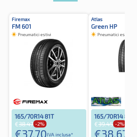
Firemax
Atlas
FM 601
Green HP
Pneumatici estivi
Pneumatici estivi
165/70R14 81T
165/70R14 81T
€
38.47
€
39.45
-2%
-2%
€
37.70
€
38.67
IVA inclusa*
IVA 