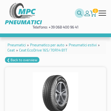
0
Telefono: +39 068 400 96 41
Pneumatici
»
Pneumatico per auto
»
Pneumatici estivi
»
Ceat
»
Ceat EcoDrive 165/70R14 81T
❮ Back to overview