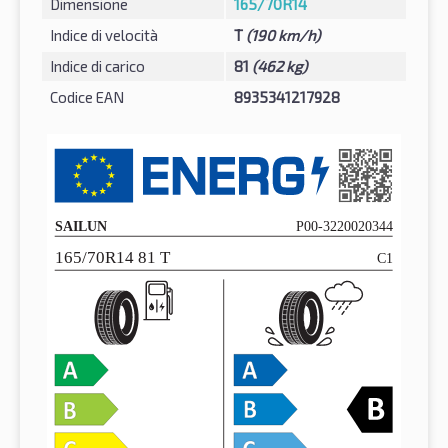
Dimensione
165/70R14
Indice di velocità
T
(190 km/h)
Indice di carico
81
(462 kg)
Codice EAN
8935341217928