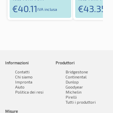
€
40.11
€
43.35
IVA inclusa
IVA
Informazioni
Produttori
Contatti
Bridgestone
Chi siamo
Continental
Impronta
Dunlop
Aiuto
Goodyear
Politica dei resi
Michelin
Pirelli
Tutti i produttori
Misure