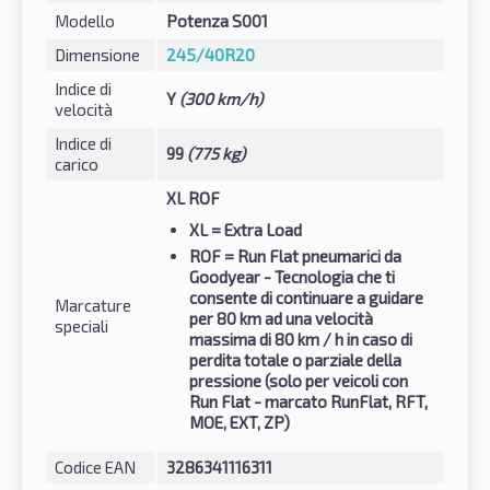
Modello
Potenza S001
Dimensione
245/40R20
Indice di
Y
(300 km/h)
velocità
Indice di
99
(775 kg)
carico
XL ROF
XL
= Extra Load
ROF
= Run Flat pneumarici da
Goodyear - Tecnologia che ti
consente di continuare a guidare
Marcature
per 80 km ad una velocità
speciali
massima di 80 km / h in caso di
perdita totale o parziale della
pressione (solo per veicoli con
Run Flat - marcato RunFlat, RFT,
MOE, EXT, ZP)
Codice EAN
3286341116311