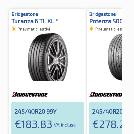
Bridgestone
Bridgestone
Turanza 6 TL XL *
Potenza S001 * 
Pneumatici estivi
Pneumatici estivi
245/40R20 99Y
245/40R20 99
€
183.83
€
278.21
IVA inclusa
IV