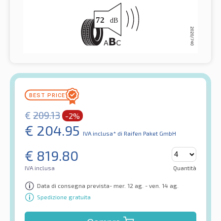
€
209.13
-2%
€
204.95
IVA inclusa*
di Raifen Paket GmbH
€
819.80
IVA inclusa
Quantità
Data di consegna prevista- mer. 12 ag. - ven. 14 ag.
Spedizione gratuita