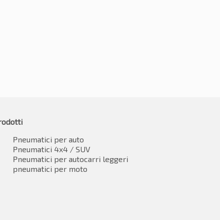
70
-2%
€
126.62
IVA inclusa
2.77
IVA inclusa*
rodotti
Pneumatici per auto
Pneumatici 4x4 / SUV
Pneumatici per autocarri leggeri
pneumatici per moto