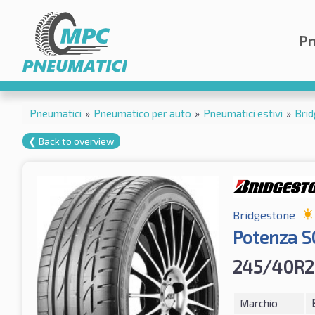
Pn
Pneumatici
»
Pneumatico per auto
»
Pneumatici estivi
»
Bri
❮ Back to overview
Bridgestone
Potenza S
245/40R2
Marchio