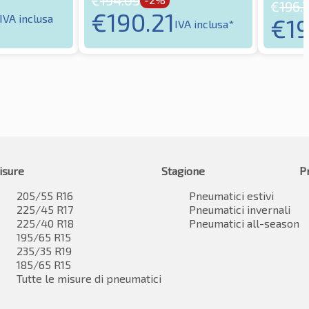
€
194.09
€
196.
€
190.21
IVA inclusa
€
19
IVA inclusa*
isure
Stagione
P
205/55 R16
Pneumatici estivi
225/45 R17
Pneumatici invernali
225/40 R18
Pneumatici all-season
195/65 R15
235/35 R19
185/65 R15
Tutte le misure di pneumatici