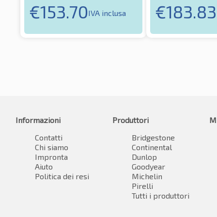
€
153.70
€
183.83
IVA inclusa
Informazioni
Produttori
M
Contatti
Bridgestone
Chi siamo
Continental
Impronta
Dunlop
Aiuto
Goodyear
Politica dei resi
Michelin
Pirelli
Tutti i produttori