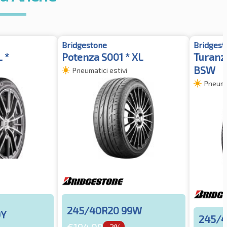
Bridgestone
Bridgest
 *
Potenza S001 * XL
Turanz
BSW
Pneumatici estivi
Pneumat
245/40R20 99W
9Y
245/4
-2%