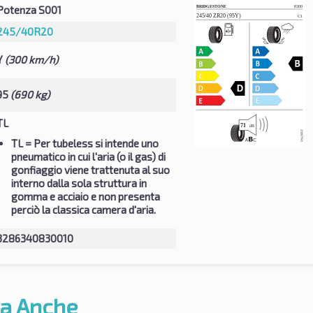
Potenza S001
245/40R20
Y
(300 km/h)
95
(690 kg)
TL
TL
= Per tubeless si intende uno
pneumatico in cui l'aria (o il gas) di
gonfiaggio viene trattenuta al suo
interno dalla sola struttura in
gomma e acciaio e non presenta
perciò la classica camera d'aria.
3286340830010
a Anche