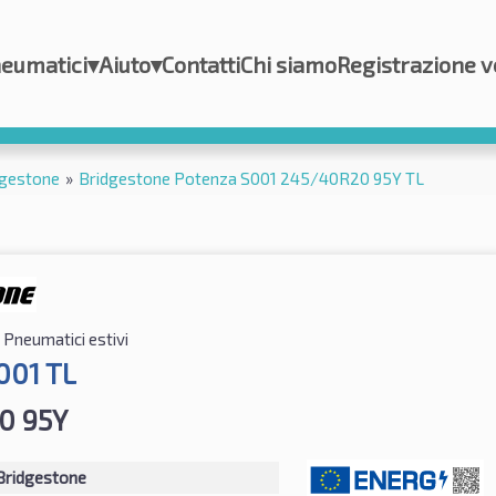
eumatici
▾
Aiuto
▾
Contatti
Chi siamo
Registrazione v
dgestone
»
Bridgestone Potenza S001 245/40R20 95Y TL
Pneumatici estivi
001 TL
0 95Y
Bridgestone