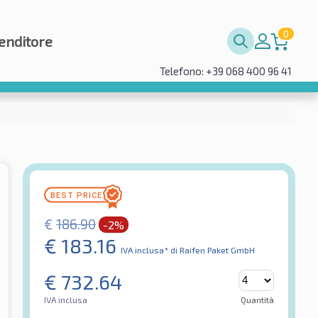
0
enditore
Telefono: +39 068 400 96 41
€
186.90
-2%
€
183.16
IVA inclusa*
di Raifen Paket GmbH
€
732.64
IVA inclusa
Quantità