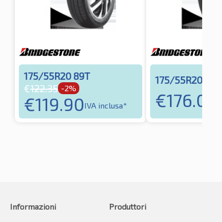
175/55R20 89T
175/55R20 85Q
€
122.35
-2%
€
176.03
€
119.90
I
IVA inclusa*
Informazioni
Produttori