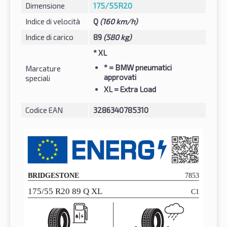
Dimensione
175/55R20
Indice di velocità
Q
(160 km/h)
Indice di carico
89
(580 kg)
* XL
*
= BMW pneumatici
Marcature
approvati
speciali
XL
= Extra Load
Codice EAN
3286340785310