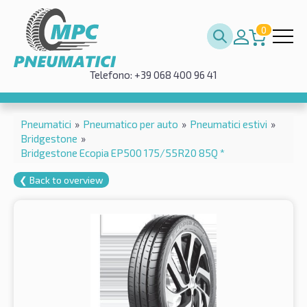
0
Telefono: +39 068 400 96 41
Pneumatici
»
Pneumatico per auto
»
Pneumatici estivi
»
Bridgestone
»
Bridgestone Ecopia EP500 175/55R20 85Q *
❮ Back to overview