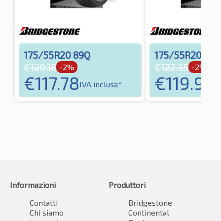
175/55R20 89Q
175/55R20 89T
€
120.18
€
122.35
-2%
-2%
€
117.78
€
119.90
IVA inclusa*
I
Informazioni
Produttori
Contatti
Bridgestone
Chi siamo
Continental