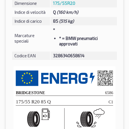
Dimensione
175/55R20
Indice di velocità
Q
(160 km/h)
Indice di carico
85
(515 kg)
*
Marcature
*
= BMW pneumatici
speciali
approvati
Codice EAN
3286340658614