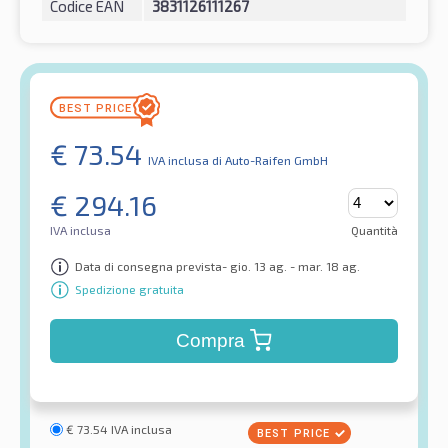
Codice EAN
3831126111267
€
73.54
IVA inclusa
di Auto-Raifen GmbH
€
294.16
IVA inclusa
Quantità
Data di consegna prevista- gio. 13 ag. - mar. 18 ag.
Spedizione gratuita
Compra
€
73.54
IVA inclusa