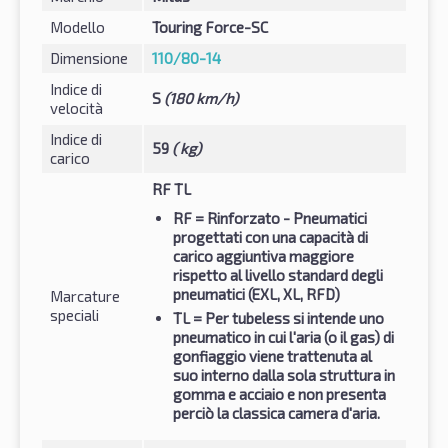
Modello
Touring Force-SC
Dimensione
110/80-14
Indice di
S
(180 km/h)
velocità
Indice di
59
( kg)
carico
RF TL
RF
= Rinforzato - Pneumatici
progettati con una capacità di
carico aggiuntiva maggiore
rispetto al livello standard degli
pneumatici (EXL, XL, RFD)
Marcature
speciali
TL
= Per tubeless si intende uno
pneumatico in cui l'aria (o il gas) di
gonfiaggio viene trattenuta al
suo interno dalla sola struttura in
gomma e acciaio e non presenta
perciò la classica camera d'aria.