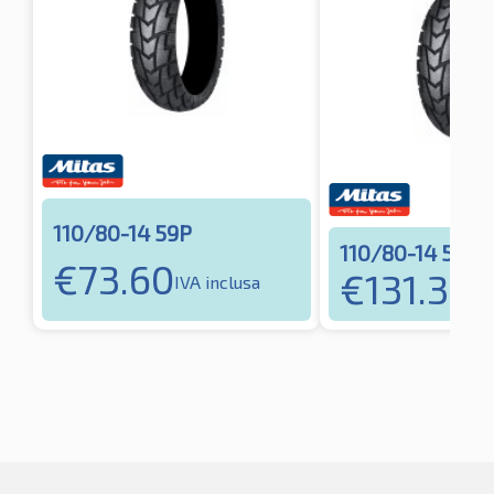
110/80-14 59P
110/80-14 59P
€
73.60
€
131.39
IVA inclusa
IV