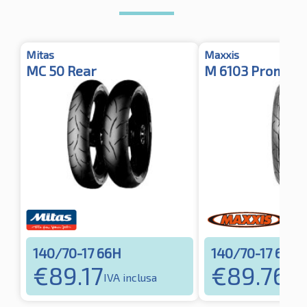
Mitas
Maxxis
MC 50 Rear
M 6103 Promaxx
140/70-17 66H
140/70-17 66H
€
89.17
€
89.76
IVA inclusa
IVA 