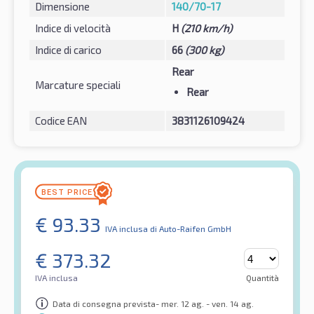
Dimensione
140/70-17
Indice di velocità
H
(210 km/h)
Indice di carico
66
(300 kg)
Rear
Marcature speciali
Rear
Codice EAN
3831126109424
€
93.33
IVA inclusa
di Auto-Raifen GmbH
€
373.32
IVA inclusa
Quantità
Data di consegna prevista- mer. 12 ag. - ven. 14 ag.