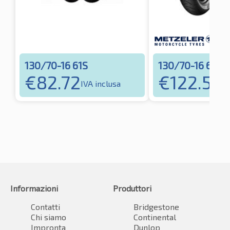
130/70-16 61S
130/70-16 61S
€
82.72
€
122.51
IVA inclusa
IVA
Informazioni
Produttori
Contatti
Bridgestone
Chi siamo
Continental
Impronta
Dunlop