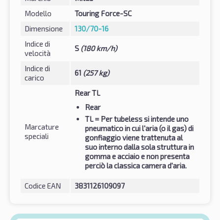
Modello
Touring Force-SC
Dimensione
130/70-16
Indice di
S
(180 km/h)
velocità
Indice di
61
(257 kg)
carico
Rear TL
Rear
TL
= Per tubeless si intende uno
Marcature
pneumatico in cui l'aria (o il gas) di
speciali
gonfiaggio viene trattenuta al
suo interno dalla sola struttura in
gomma e acciaio e non presenta
perciò la classica camera d'aria.
Codice EAN
3831126109097