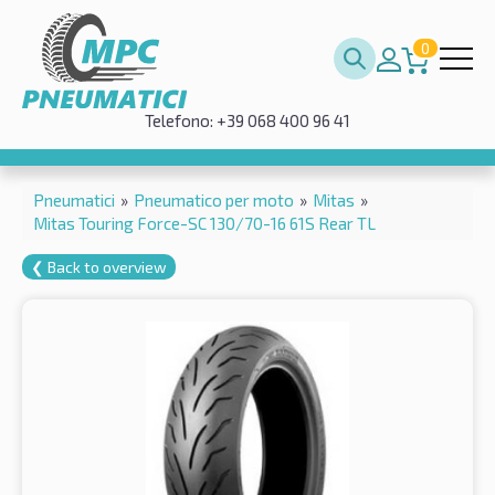
0
Telefono: +39 068 400 96 41
Pneumatici
»
Pneumatico per moto
»
Mitas
»
Mitas Touring Force-SC 130/70-16 61S Rear TL
❮ Back to overview