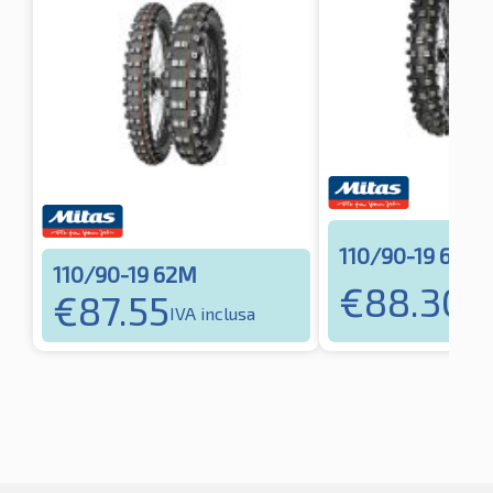
110/90-19 62R
110/90-19 62M
€
88.30
€
87.55
IVA
IVA inclusa