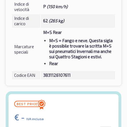
Indice di
P
(150 km/h)
velocità
Indice di
62
(265 kg)
carico
M+S Rear
M+S
= Fango e neve. Questa sigla
è possibile trovare la scritta M+S
Marcature
sui pneumatici Invernali ma anche
speciali
sui Quattro Stagioni e estivi.
Rear
Codice EAN
3831126107611
€
-
IVA inclusa