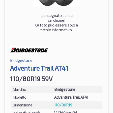
(consegnato senza
cerchione)
La foto puo essere solo a
tittolo informativo.
Bridgestone
Adventure Trail AT41
110/80R19 59V
Marchio
Bridgestone
Modello
Adventure Trail AT41
Dimensione
110/80R19
Indice di velocità
V
(240 km/h)