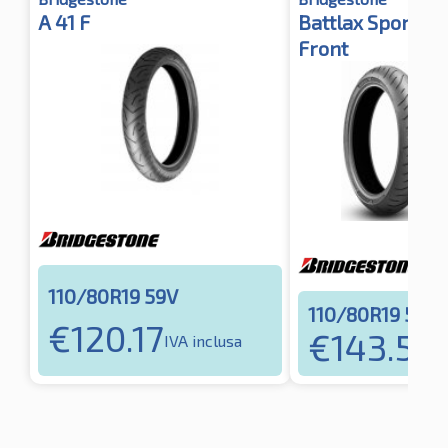
A 41 F
Battlax Sport To
Front
110/80R19 59V
110/80R19 59V
€
120.17
€
143.58
IVA inclusa
I