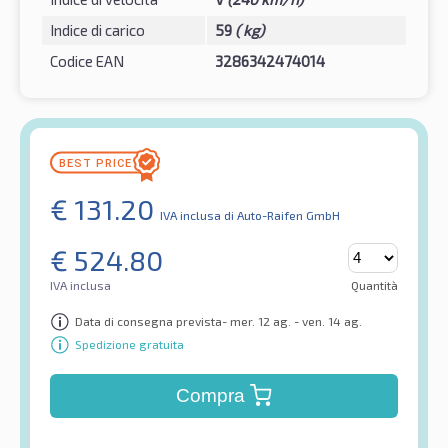
Indice di carico
59
( kg)
Codice EAN
3286342474014
€
131.20
IVA inclusa
di Auto-Raifen GmbH
€
524.80
IVA inclusa
Quantità
Data di consegna prevista- mer. 12 ag. - ven. 14 ag.
Spedizione gratuita
Compra