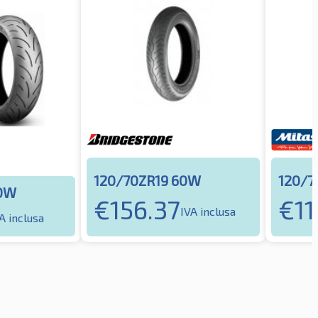
120/70ZR19 60W
120/7
60W
€
156.37
€
11
IVA inclusa
A inclusa