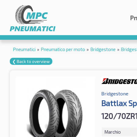
Pn
Pneumatici
»
Pneumatico per moto
»
Bridgestone
»
Bridges
❮ Back to overview
Bridgestone
Battlax Sp
120/70ZR
Marchio