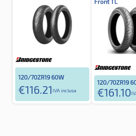
Front TL
120/70ZR19 60W
120/70ZR19 
€
116.21
€
161.10
IVA inclusa
IV