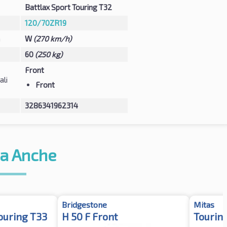
Battlax Sport Touring T32
120/70ZR19
à
W
(270 km/h)
60
(250 kg)
Front
ali
Front
3286341962314
a Anche
Bridgestone
Mitas
Touring T33
H 50 F Front
Tourin