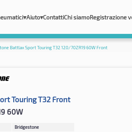
eumatici
▾
Aiuto
▾
Contatti
Chi siamo
Registrazione v
tone Battlax Sport Touring T32 120/70ZR19 60W Front
ort Touring T32 Front
19 60W
Bridgestone