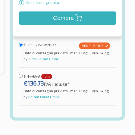
Spedizione gratuita
Compra
€
133.97
IVA inclusa
Data di consegna prevista- mer. 12 ag. - ven. 14 ag.
by
Auto-Raifen GmbH
€
139.52
-2%
€
136.73
IVA inclusa*
Data di consegna prevista- mer. 12 ag. - ven. 14 ag.
by
Raifen Paket GmbH
Pirelli
g Force Front
Scorpion Trail II Front TL