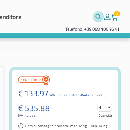
0
enditore
Telefono: +39 068 400 96 41
€
133.97
IVA inclusa
di Auto-Raifen GmbH
€
535.88
IVA inclusa
Quantità
Data di consegna prevista- mer. 12 ag. - ven. 14 ag.