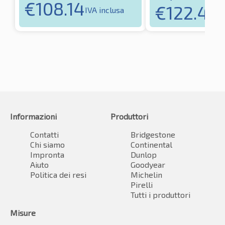
€
108.14
€
122.43
IVA inclusa
I
Informazioni
Produttori
Contatti
Bridgestone
Chi siamo
Continental
Impronta
Dunlop
Aiuto
Goodyear
Politica dei resi
Michelin
Pirelli
Tutti i produttori
Misure