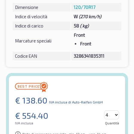
Dimensione
120/70R17
Indice di velocità
W
(270 km/h)
Indice di carico
58
( kg)
Front
Marcature speciali
Front
Codice EAN
3286341835311
€
138.60
IVA inclusa
di Auto-Raifen GmbH
€
554.40
IVA inclusa
Quantità
Data di consegna prevista- gio. 13 ag. - ven. 14 ag.