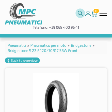
0
Telefono: +39 068 400 96 41
Pneumatici
»
Pneumatico per moto
»
Bridgestone
»
Bridgestone S 22 F 120/70R17 58W Front
❮ Back to overview