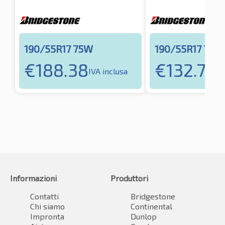
190/55R17 75W
190/55R17 75W
€
188.38
€
132.72
IVA inclusa
IV
Informazioni
Produttori
Contatti
Bridgestone
Chi siamo
Continental
Impronta
Dunlop