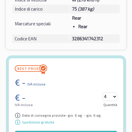
Indice di carico
75
(387 kg)
Rear
Marcature speciali
Rear
Codice EAN
3286341742312
€
-
IVA inclusa
€
-
IVA inclusa
Quantità
Data di consegna prevista- gio. 6 ag. - gio. 6 ag.
Spedizione gratuita