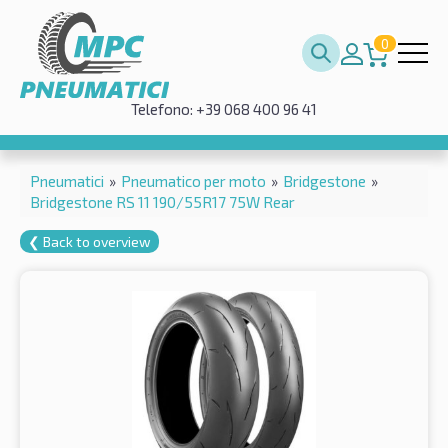
0
Telefono: +39 068 400 96 41
Pneumatici
»
Pneumatico per moto
»
Bridgestone
»
Bridgestone RS 11 190/55R17 75W Rear
❮ Back to overview