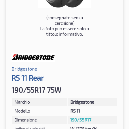
(consegnato senza
cerchione)
La foto puo essere solo a
tittolo informativo.
Bridgestone
RS 11 Rear
190/55R17 75W
Marchio
Bridgestone
Modello
RS 11
Dimensione
190/55R17
Indice di velocità
W
(270 km/h)