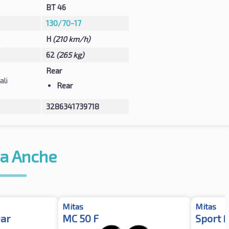
BT 46
130/70-17
à
H
(210 km/h)
62
(265 kg)
Rear
ali
Rear
3286341739718
a Anche
Mitas
Mitas
ear
MC 50 F
Sport F