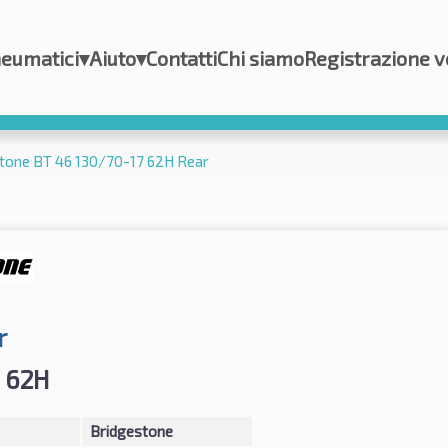
eumatici
▾
Aiuto
▾
Contatti
Chi siamo
Registrazione v
tone BT 46 130/70-17 62H Rear
r
 62H
Bridgestone