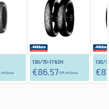
130/70-17 62H
130/7
€
86.57
€
8
 inclusa
IVA inclusa