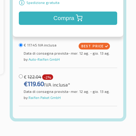
Spedizione gratuita
Compra
€
117.45
IVA inclusa
Data di consegna prevista- mer. 12 ag. - gio. 13 ag.
by
Auto-Raifen GmbH
€
122.04
-2%
€
119.60
IVA inclusa*
Data di consegna prevista- mer. 12 ag. - gio. 13 ag.
by
Raifen Paket GmbH
Continental
orce + Rear
ContiTwist Sport SM M/C