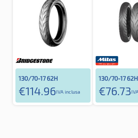
130/70-17 62H
130/70-17 62H
€
114.96
€
76.73
IVA inclusa
IVA