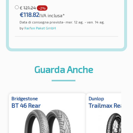
€
121.24
-2%
€
118.82
IVA inclusa*
Data di consegna prevista- mer. 12 ag. - ven. 14 ag.
by
Raifen Paket GmbH
Guarda Anche
Bridgestone
Dunlop
BT 46 Rear
Trailmax Rear T