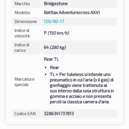
Marchio
Bridgestone
Modello
Battlax Adventurecross AX41
Dimensione
120/90-17
Indice di
P
(150 km/h)
velocità
Indice di
64
(280 kg)
carico
Rear TL
Rear
TL
= Per tubeless si intende uno
Marcature
pneumatico in cui l'aria (o il gas) di
speciali
gonfiaggio viene trattenuta al
suo interno dalla sola struttura in
gomma e acciaio e non presenta
perciò la classica camera d'aria.
Codice EAN
3286341737813