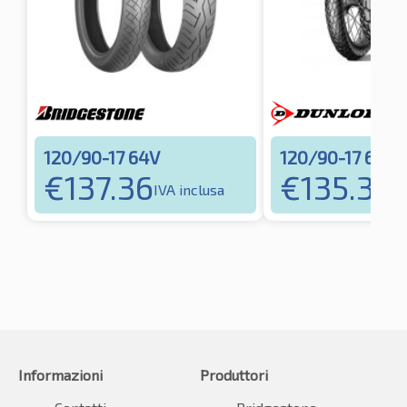
120/90-17 64V
120/90-17 64S
€
137.36
€
135.31
IVA inclusa
IVA
Informazioni
Produttori