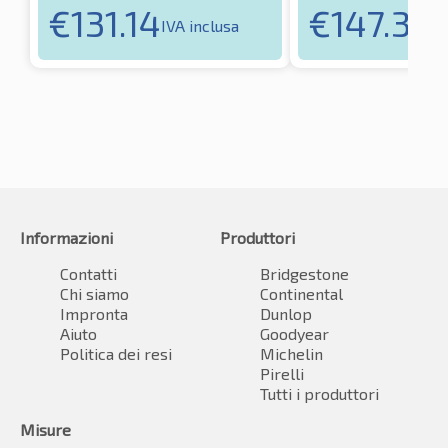
€
131.14
€
147.32
IVA inclusa
IV
Informazioni
Produttori
Contatti
Bridgestone
Chi siamo
Continental
Impronta
Dunlop
Aiuto
Goodyear
Politica dei resi
Michelin
Pirelli
Tutti i produttori
Misure