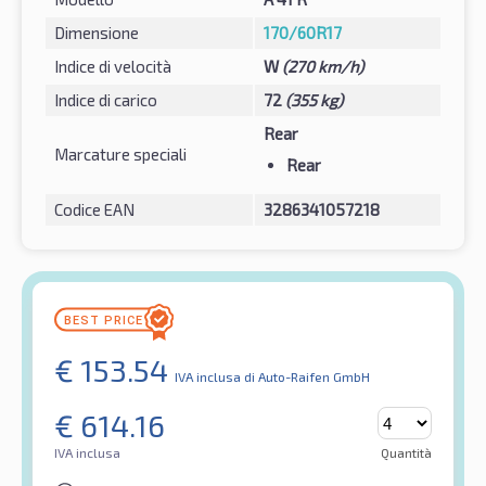
Dimensione
170/60R17
Indice di velocità
W
(270 km/h)
Indice di carico
72
(355 kg)
Rear
Marcature speciali
Rear
Codice EAN
3286341057218
€
153.54
IVA inclusa
di Auto-Raifen GmbH
€
614.16
IVA inclusa
Quantità