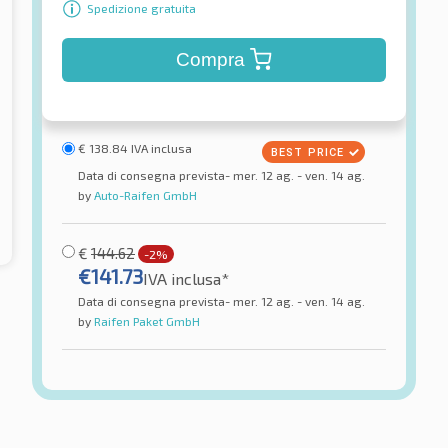
Spedizione gratuita
Compra
€
138.84
IVA inclusa
Data di consegna prevista- mer. 12 ag. - ven. 14 ag.
by
Auto-Raifen GmbH
€
144.62
-2%
€
141.73
IVA inclusa*
Data di consegna prevista- mer. 12 ag. - ven. 14 ag.
by
Raifen Paket GmbH
Pirelli
nture MA-ADV TL
Angel GT GT Rear TL