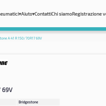
eumatici
▾
Aiuto
▾
Contatti
Chi siamo
Registrazione v
tone A 41 R 150/70R17 69V
 69V
Bridgestone