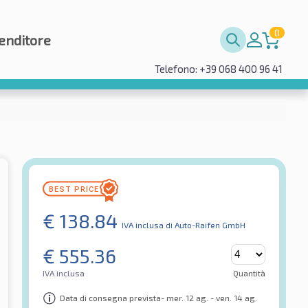
0
enditore
Telefono: +39 068 400 96 41
€
138.84
IVA inclusa
di Auto-Raifen GmbH
€
555.36
IVA inclusa
Quantità
Data di consegna prevista- mer. 12 ag. - ven. 14 ag.