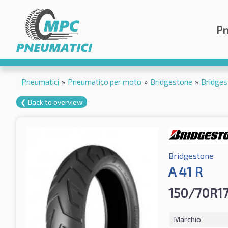
Pn
Pneumatici
»
Pneumatico per moto
»
Bridgestone
»
Bridges
❮ Back to overview
Bridgestone
A 41 R
150/70R17
Marchio