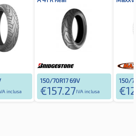
V
150/70R17 69V
150/7
€
157.27
€
1
IVA inclusa
IVA inclusa