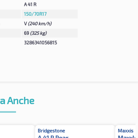
A 41 R
150/70R17
à
V
(240 km/h)
69
(325 kg)
3286341056815
a Anche
Bridgestone
Maxxis
A 41 R Rear
MaxxVe