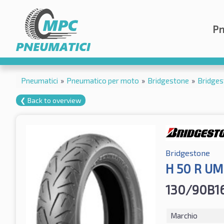
Pn
Pneumatici
»
Pneumatico per moto
»
Bridgestone
»
Bridges
❮ Back to overview
Bridgestone
H 50 R UM
130/90B1
Marchio