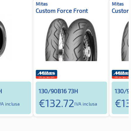
Mitas
Mitas
Custom Force Front
Custom
H
130/90B16 73H
130/9
€
132.72
€
1
VA inclusa
IVA inclusa