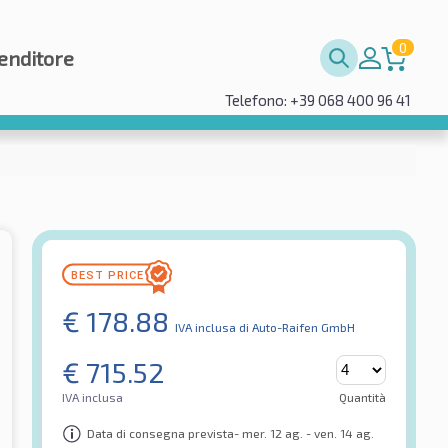
0
enditore
Telefono: +39 068 400 96 41
€
178.88
IVA inclusa
di Auto-Raifen GmbH
€
715.52
IVA inclusa
Quantità
Data di consegna prevista- mer. 12 ag. - ven. 14 ag.