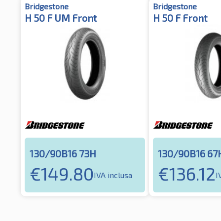
Bridgestone
Bridgestone
H 50 F UM Front
H 50 F Front
130/90B16 73H
130/90B16 67
€
149.80
€
136.12
IVA inclusa
I