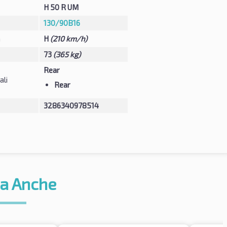
H 50 R UM
130/90B16
à
H
(210 km/h)
73
(365 kg)
Rear
ali
Rear
3286340978514
a Anche