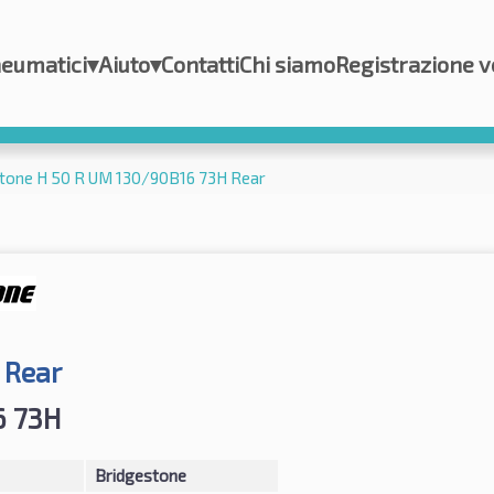
eumatici
▾
Aiuto
▾
Contatti
Chi siamo
Registrazione v
tone H 50 R UM 130/90B16 73H Rear
 Rear
6 73H
Bridgestone