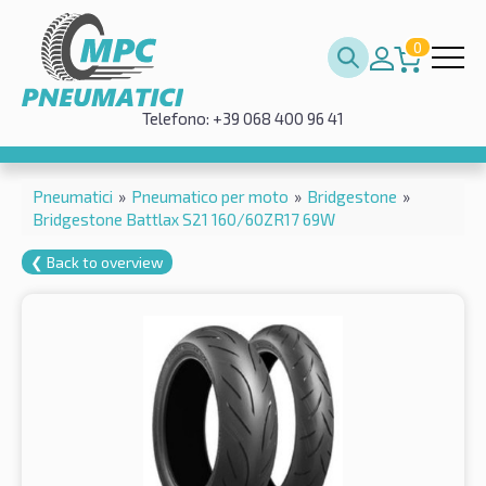
0
Telefono: +39 068 400 96 41
Pneumatici
»
Pneumatico per moto
»
Bridgestone
»
Bridgestone Battlax S21 160/60ZR17 69W
❮ Back to overview