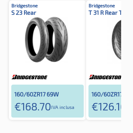
Bridgestone
Bridgestone
S 23 Rear
T 31 R Rear TL
160/60ZR17 69W
160/60ZR17 69
€
168.70
€
126.16
IVA inclusa
IVA