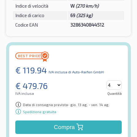
Indice di velocità
W
(270 km/h)
Indice di carico
69
(325 kg)
Codice EAN
3286340844512
€
119.94
IVA inclusa
di Auto-Raifen GmbH
€
479.76
IVA inclusa
Quantità
Data di consegna prevista- gio. 13 ag. - ven. 14 ag.
Spedizione gratuita
Compra