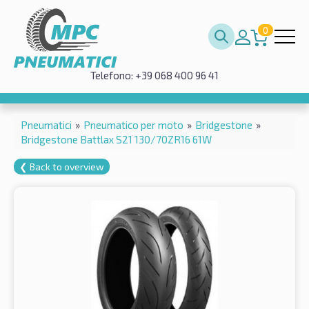
0
Telefono: +39 068 400 96 41
Pneumatici
»
Pneumatico per moto
»
Bridgestone
»
Bridgestone Battlax S21 130/70ZR16 61W
❮ Back to overview