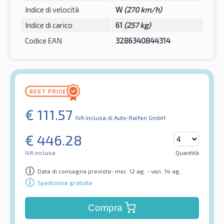
Indice di velocità
W
(270 km/h)
Indice di carico
61
(257 kg)
Codice EAN
3286340844314
€
111.57
IVA inclusa
di Auto-Raifen GmbH
€
446.28
IVA inclusa
Quantità
Data di consegna prevista- mer. 12 ag. - ven. 14 ag.
Spedizione gratuita
Compra