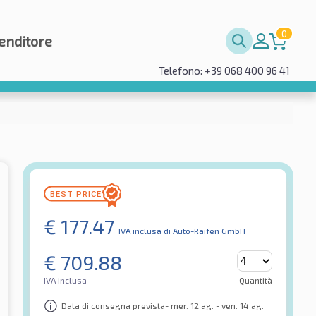
0
enditore
Telefono: +39 068 400 96 41
€
177.47
IVA inclusa
di Auto-Raifen GmbH
€
709.88
IVA inclusa
Quantità
Data di consegna prevista- mer. 12 ag. - ven. 14 ag.