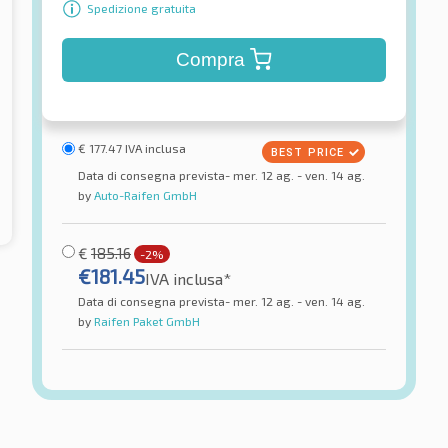
Spedizione gratuita
Compra
€
177.47
IVA inclusa
Data di consegna prevista- mer. 12 ag. - ven. 14 ag.
by
Auto-Raifen GmbH
€
185.16
-2%
€
181.45
IVA inclusa*
Data di consegna prevista- mer. 12 ag. - ven. 14 ag.
by
Raifen Paket GmbH