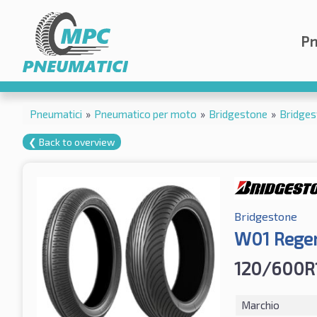
Pn
Pneumatici
»
Pneumatico per moto
»
Bridgestone
»
Bridge
❮ Back to overview
Bridgestone
W01 Rege
120/600R
Marchio