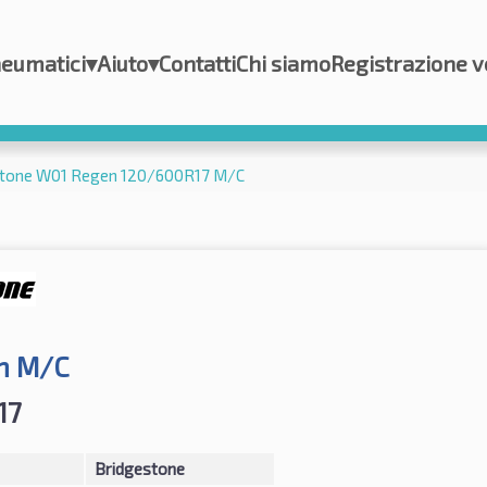
eumatici
▾
Aiuto
▾
Contatti
Chi siamo
Registrazione v
stone W01 Regen 120/600R17 M/C
n M/C
17
Bridgestone