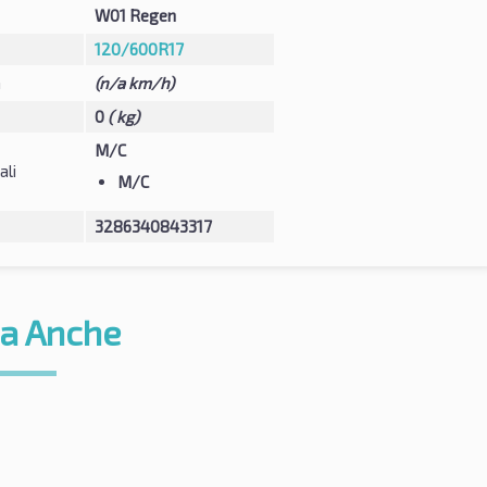
W01 Regen
120/600R17
à
(n/a km/h)
0
( kg)
M/C
ali
M/C
3286340843317
a Anche