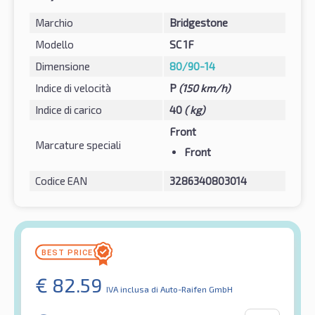
Marchio
Bridgestone
Modello
SC 1F
Dimensione
80/90-14
Indice di velocità
P
(150 km/h)
Indice di carico
40
( kg)
Front
Marcature speciali
Front
Codice EAN
3286340803014
€
82.59
IVA inclusa
di Auto-Raifen GmbH