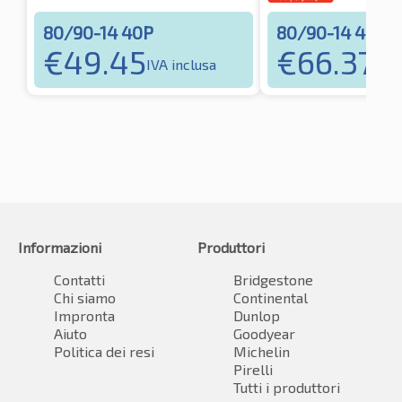
80/90-14 40P
80/90-14 40P
€
49.45
€
66.37
IVA inclusa
IVA 
Informazioni
Produttori
Contatti
Bridgestone
Chi siamo
Continental
Impronta
Dunlop
Aiuto
Goodyear
Politica dei resi
Michelin
Pirelli
Tutti i produttori