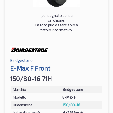
(consegnato senza
cerchione)
La foto puo essere solo a
tittolo informativo.
Bridgestone
E-Max F Front
150/80-16 71H
Marchio
Bridgestone
Modello
E-Max F
Dimensione
150/80-16
Indice di velocità
H
(210 km/h)