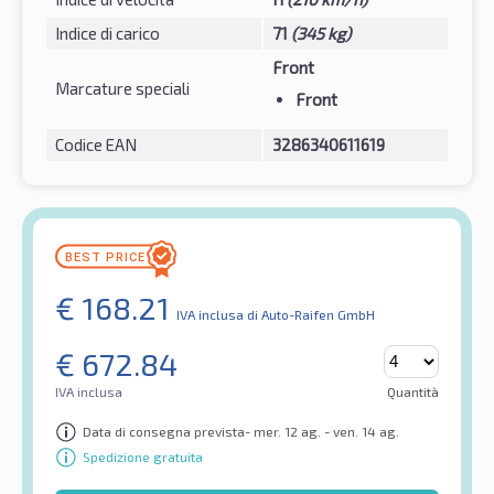
Indice di carico
71
(345 kg)
Front
Marcature speciali
Front
Codice EAN
3286340611619
€
168.21
IVA inclusa
di Auto-Raifen GmbH
€
672.84
IVA inclusa
Quantità
Data di consegna prevista- mer. 12 ag. - ven. 14 ag.
Spedizione gratuita