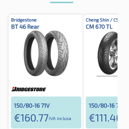
Bridgestone
Cheng Shin / CST
BT 46 Rear
CM 670 TL
150/80-16 71V
150/80-16 71H
€
160.77
€
111.46
IVA inclusa
IVA