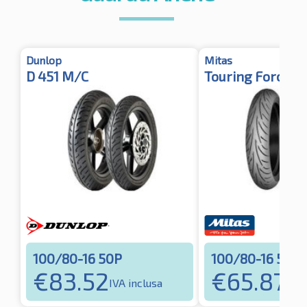
Dunlop
Mitas
D 451 M/C
Touring Force
100/80-16 50P
100/80-16 50P
€
83.52
€
65.87
IVA inclusa
IVA 