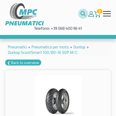
0
Telefono: +39 068 400 96 41
Pneumatici
»
Pneumatico per moto
»
Dunlop
»
Dunlop ScootSmart 100/80-16 50P M/C
❮ Back to overview