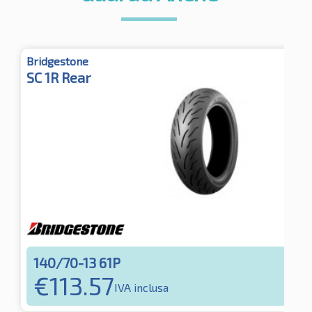
Bridgestone
SC 1R Rear
140/70-13 61P
€
113.57
IVA inclusa