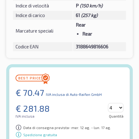
Indice di velocità
P
(150 km/h)
Indice di carico
61
(257 kg)
Rear
Marcature speciali
Rear
Codice EAN
3188649816606
€
70.47
IVA inclusa
di Auto-Raifen GmbH
€
281.88
IVA inclusa
Quantità
Data di consegna prevista- mer. 12 ag. - lun. 17 ag.
Spedizione gratuita