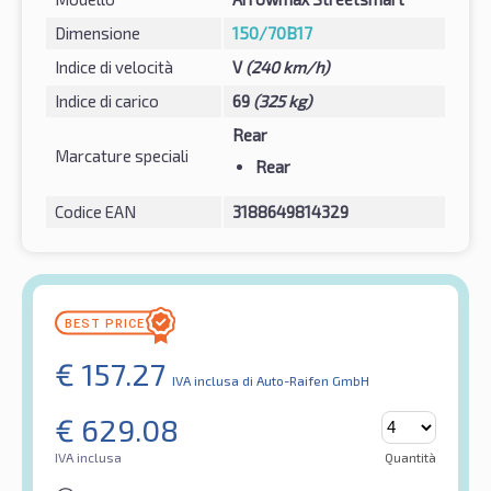
Dimensione
150/70B17
Indice di velocità
V
(240 km/h)
Indice di carico
69
(325 kg)
Rear
Marcature speciali
Rear
Codice EAN
3188649814329
€
157.27
IVA inclusa
di Auto-Raifen GmbH
€
629.08
IVA inclusa
Quantità