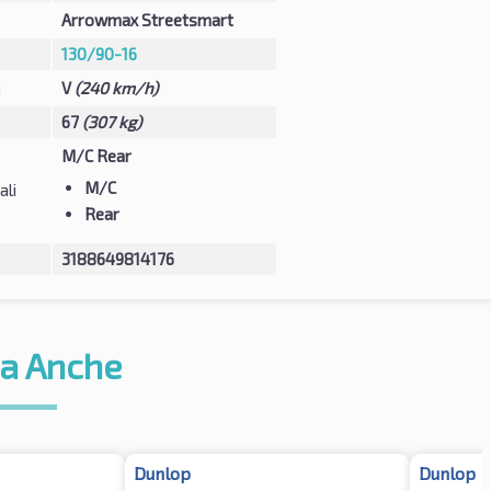
Arrowmax Streetsmart
130/90-16
à
V
(240 km/h)
67
(307 kg)
M/C Rear
M/C
ali
Rear
3188649814176
a Anche
Dunlop
Dunlop