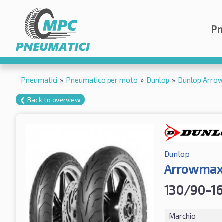
Pn
Pneumatici
»
Pneumatico per moto
»
Dunlop
»
Dunlop Arro
❮ Back to overview
Dunlop
Arrowmax 
130/90-16
Marchio