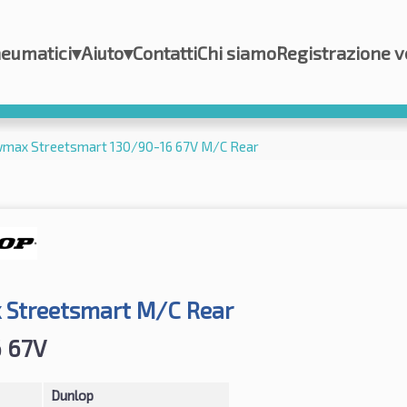
eumatici
▾
Aiuto
▾
Contatti
Chi siamo
Registrazione v
wmax Streetsmart 130/90-16 67V M/C Rear
Streetsmart M/C Rear
 67V
Dunlop