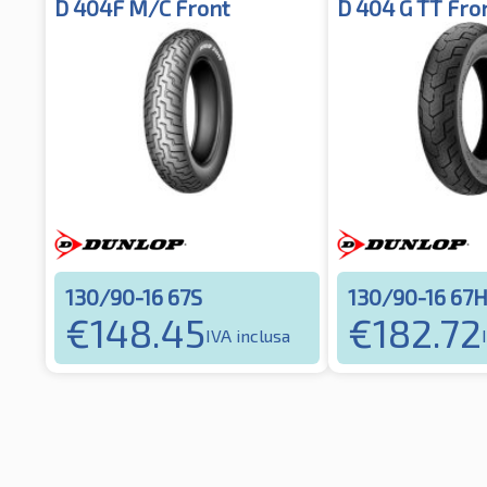
D 404F M/C Front
D 404 G TT Fro
130/90-16 67S
130/90-16 67
€
148.45
€
182.72
IVA inclusa