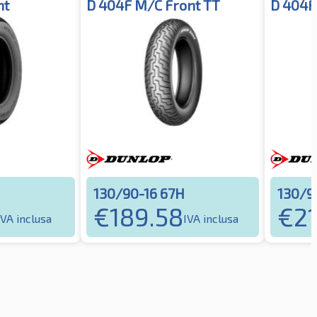
nt
D 404F M/C Front TT
D 404F 
H
130/90-16 67H
130/9
€
189.58
€
21
IVA inclusa
IVA inclusa