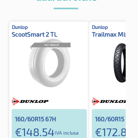
Dunlop
Dunlop
ScootSmart 2 TL
Trailmax Mixtou
160/60R15 67H
160/60R15 67H
€
148.54
€
172.83
IVA inclusa
IV