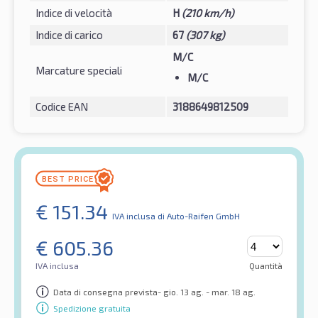
Indice di velocità
H
(210 km/h)
Indice di carico
67
(307 kg)
M/C
Marcature speciali
M/C
Codice EAN
3188649812509
€
151.34
IVA inclusa
di Auto-Raifen GmbH
€
605.36
IVA inclusa
Quantità
Data di consegna prevista- gio. 13 ag. - mar. 18 ag.
Spedizione gratuita