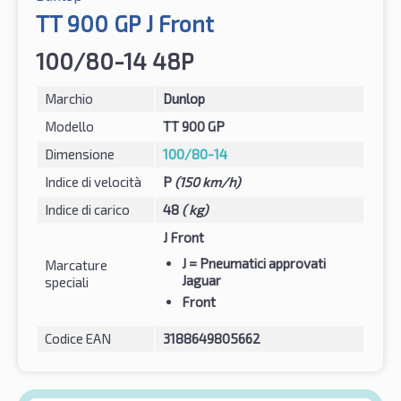
TT 900 GP J Front
100/80-14 48P
Marchio
Dunlop
Modello
TT 900 GP
Dimensione
100/80-14
Indice di velocità
P
(150 km/h)
Indice di carico
48
( kg)
J Front
J
= Pneumatici approvati
Marcature
Jaguar
speciali
Front
Codice EAN
3188649805662