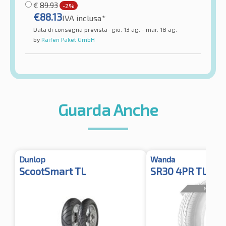
€
89.93
-2%
€
88.13
IVA inclusa*
Data di consegna prevista- gio. 13 ag. - mar. 18 ag.
by
Raifen Paket GmbH
Guarda Anche
Dunlop
Wanda
ScootSmart TL
SR30 4PR TL Fro