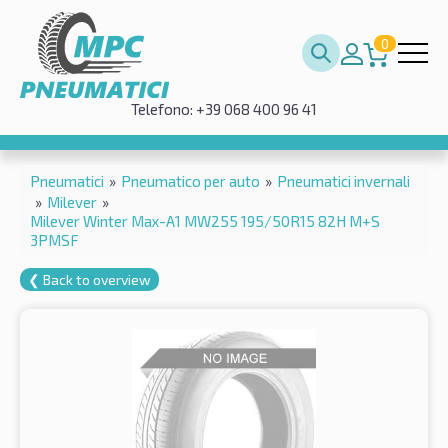
0
Telefono: +39 068 400 96 41
Pneumatici
»
Pneumatico per auto
»
Pneumatici invernali
»
Milever
»
Milever Winter Max-A1 MW255 195/50R15 82H M+S
3PMSF
❮ Back to overview