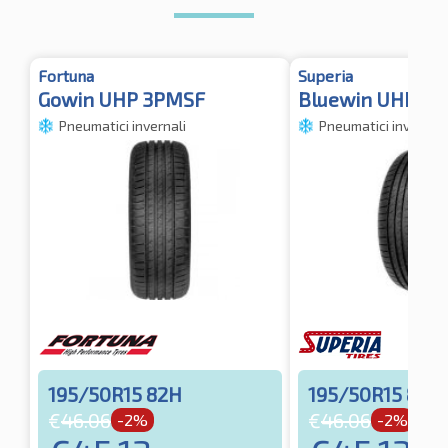
Fortuna
Superia
Gowin UHP 3PMSF
Bluewin UHP 3
Pneumatici invernali
Pneumatici invernali
195/50R15 82H
195/50R15 82H
€
46.06
€
46.06
-2%
-2%