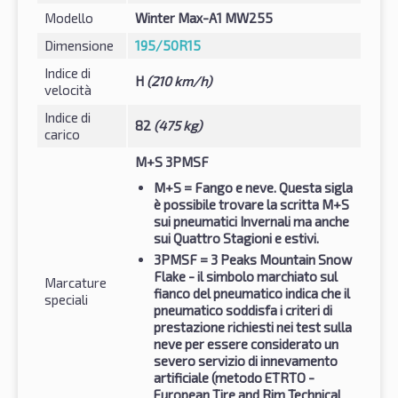
Modello
Winter Max-A1 MW255
Dimensione
195/50R15
Indice di
H
(210 km/h)
velocità
Indice di
82
(475 kg)
carico
M+S 3PMSF
M+S
= Fango e neve. Questa sigla
è possibile trovare la scritta M+S
sui pneumatici Invernali ma anche
sui Quattro Stagioni e estivi.
3PMSF
= 3 Peaks Mountain Snow
Flake - il simbolo marchiato sul
Marcature
fianco del pneumatico indica che il
speciali
pneumatico soddisfa i criteri di
prestazione richiesti nei test sulla
neve per essere considerato un
severo servizio di innevamento
artificiale (metodo ETRTO -
European Tire and Rim Technical