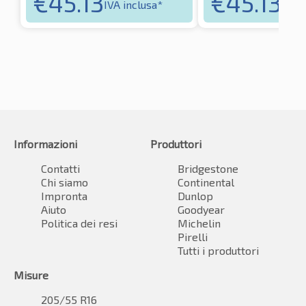
€
45.13
€
45.13
IVA inclusa*
IVA i
Informazioni
Produttori
Contatti
Bridgestone
Chi siamo
Continental
Impronta
Dunlop
Aiuto
Goodyear
Politica dei resi
Michelin
Pirelli
Tutti i produttori
Misure
205/55 R16