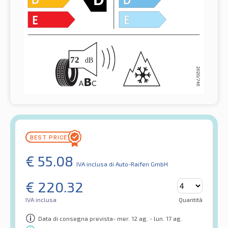
€
55.08
IVA inclusa
di Auto-Raifen GmbH
€
220.32
IVA inclusa
Quantità
Data di consegna prevista- mer. 12 ag. - lun. 17 ag.