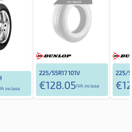
225/55R17 101V
225/5
H
€
128.05
€
1
IVA inclusa
VA inclusa