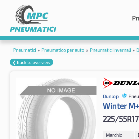
Pn
Pneumatici
»
Pneumatico per auto
»
Pneumatici invernali
»
D
❮ Back to overview
Dunlop
Pneum
Winter M+
225/55R17
Marchio