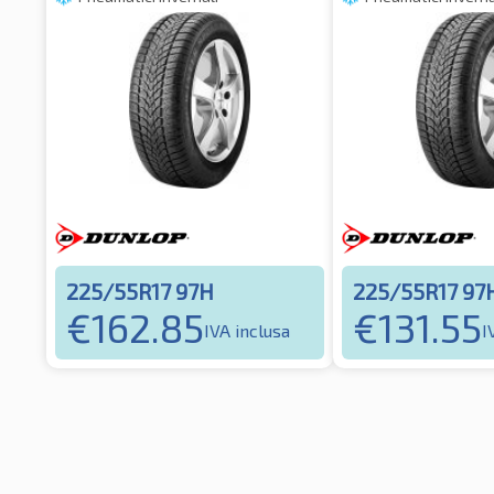
225/55R17 97H
225/55R17 97
€
162.85
€
131.55
IVA inclusa
I