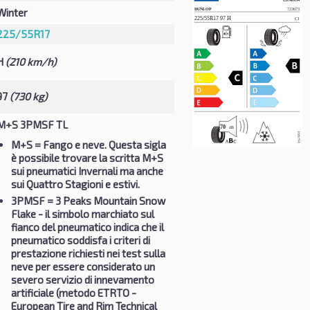
Winter
225/55R17
H
(210 km/h)
97
(730 kg)
M+S 3PMSF TL
M+S
= Fango e neve. Questa sigla
è possibile trovare la scritta M+S
sui pneumatici Invernali ma anche
sui Quattro Stagioni e estivi.
3PMSF
= 3 Peaks Mountain Snow
Flake - il simbolo marchiato sul
fianco del pneumatico indica che il
pneumatico soddisfa i criteri di
prestazione richiesti nei test sulla
neve per essere considerato un
severo servizio di innevamento
artificiale (metodo ETRTO -
European Tire and Rim Technical