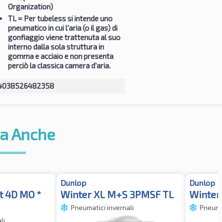
Organization)
TL
= Per tubeless si intende uno
pneumatico in cui l'aria (o il gas) di
gonfiaggio viene trattenuta al suo
interno dalla sola struttura in
gomma e acciaio e non presenta
perciò la classica camera d'aria.
4038526482358
a Anche
Dunlop
Dunlop
t 4D MO *
Winter XL M+S 3PMSF TL
Winter 
Pneumatici invernali
Pneumat
li