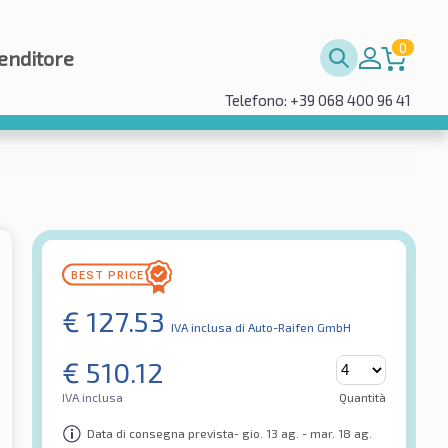
0
enditore
Telefono: +39 068 400 96 41
€
127.53
IVA inclusa
di Auto-Raifen GmbH
€
510.12
IVA inclusa
Quantità
Data di consegna prevista- gio. 13 ag. - mar. 18 ag.