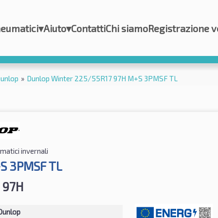
eumatici
▾
Aiuto
▾
Contatti
Chi siamo
Registrazione v
unlop
»
Dunlop Winter 225/55R17 97H M+S 3PMSF TL
atici invernali
S 3PMSF TL
 97H
Dunlop