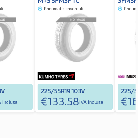
M+S 3PMSF TL
3PMSF
li
Pneumatici invernali
Pneumat
3V
225/55R19 103V
225/5
€
133.58
€
16
A inclusa
IVA inclusa