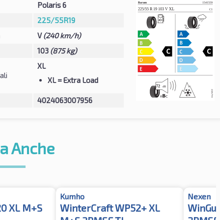
Polaris 6
225/55R19
à
V
(240 km/h)
103
(875 kg)
XL
ali
XL
= Extra Load
4024063007956
a Anche
Kumho
Nexen
20 XL M+S
WinterCraft WP52+ XL
WinGua