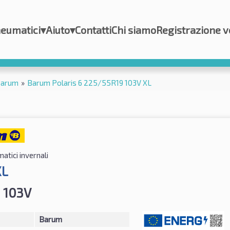
eumatici
▾
Aiuto
▾
Contatti
Chi siamo
Registrazione v
arum
»
Barum Polaris 6 225/55R19 103V XL
atici invernali
XL
 103V
Barum