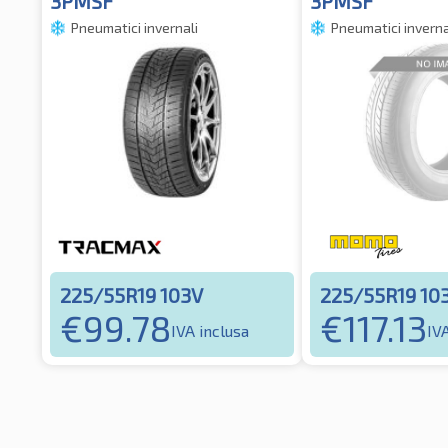
3PMSF
3PMSF
Pneumatici invernali
Pneumatici inverna
225/55R19 103V
225/55R19 10
€
99.78
€
117.13
IVA inclusa
IV