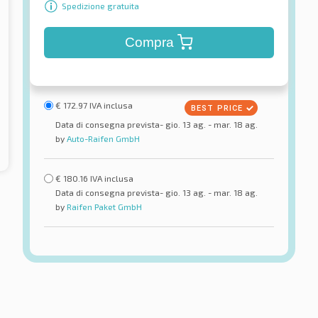
Spedizione gratuita
Compra
€
172.97
IVA inclusa
Data di consegna prevista- gio. 13 ag. - mar. 18 ag.
by
Auto-Raifen GmbH
€
180.16
IVA inclusa
Data di consegna prevista- gio. 13 ag. - mar. 18 ag.
by
Raifen Paket GmbH
Falken
rd Sport 3 XL
Eurowinter HS02 Pro XL