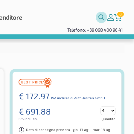
0
enditore
Telefono: +39 068 400 96 41
€
172.97
IVA inclusa
di Auto-Raifen GmbH
€
691.88
IVA inclusa
Quantità
Data di consegna prevista- gio. 13 ag. - mar. 18 ag.