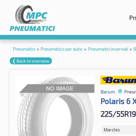
Pn
Pneumatici
»
Pneumatico per auto
»
Pneumatici invernali
»
B
❮ Back to overview
Barum
Pneum
Polaris 6 
225/55R19
Marchio