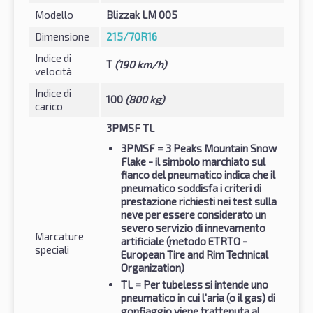
Modello
Blizzak LM 005
Dimensione
215/70R16
Indice di
T
(190 km/h)
velocità
Indice di
100
(800 kg)
carico
3PMSF TL
3PMSF
= 3 Peaks Mountain Snow
Flake - il simbolo marchiato sul
fianco del pneumatico indica che il
pneumatico soddisfa i criteri di
prestazione richiesti nei test sulla
neve per essere considerato un
severo servizio di innevamento
Marcature
artificiale (metodo ETRTO -
speciali
European Tire and Rim Technical
Organization)
TL
= Per tubeless si intende uno
pneumatico in cui l'aria (o il gas) di
gonfiaggio viene trattenuta al