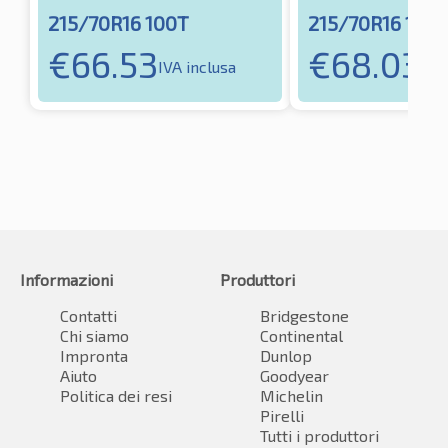
215/70R16 100T
215/70R16 100
€
66.53
€
68.03
IVA inclusa
IVA
Informazioni
Produttori
Contatti
Bridgestone
Chi siamo
Continental
Impronta
Dunlop
Aiuto
Goodyear
Politica dei resi
Michelin
Pirelli
Tutti i produttori