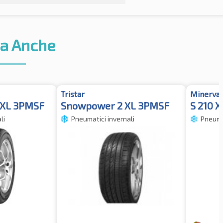
a Anche
Tristar
Minerva
 XL 3PMSF
Snowpower 2 XL 3PMSF
S 210 X
li
Pneumatici invernali
Pneumat