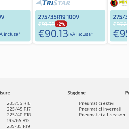
0V
275/35R19 100V
275/3
€
91.98
€
97.2
-2%
€
90.13
€
9
A inclusa*
IVA inclusa*
isure
Stagione
P
205/55 R16
Pneumatici estivi
225/45 R17
Pneumatici invernali
225/40 R18
Pneumatici all-season
195/65 R15
235/35 R19