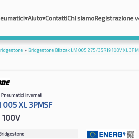
eumatici
▾
Aiuto
▾
Contatti
Chi siamo
Registrazione v
ridgestone
»
Bridgestone Blizzak LM 005 275/35R19 100V XL 3P
Pneumatici invernali
M 005 XL 3PMSF
 100V
Bridgestone