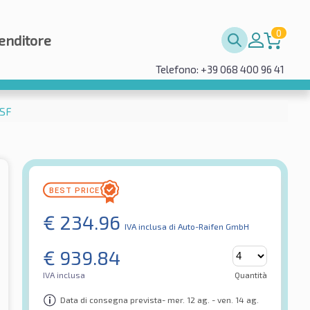
0
enditore
Telefono: +39 068 400 96 41
MSF
€
234.96
IVA inclusa
di Auto-Raifen GmbH
€
939.84
IVA inclusa
Quantità
Data di consegna prevista- mer. 12 ag. - ven. 14 ag.