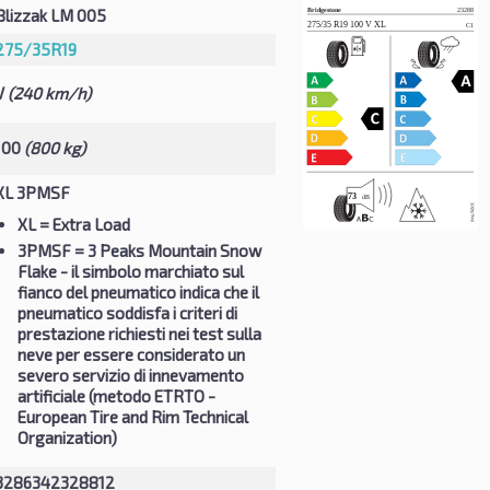
Blizzak LM 005
275/35R19
V
(240 km/h)
100
(800 kg)
XL 3PMSF
XL
= Extra Load
3PMSF
= 3 Peaks Mountain Snow
Flake - il simbolo marchiato sul
fianco del pneumatico indica che il
pneumatico soddisfa i criteri di
prestazione richiesti nei test sulla
neve per essere considerato un
severo servizio di innevamento
artificiale (metodo ETRTO -
European Tire and Rim Technical
Organization)
3286342328812