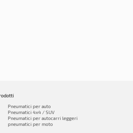
5R19 100V
275/35R19 100V
0
-2%
€
105.01
5.25
IVA inclusa
IVA inclusa*
rodotti
Pneumatici per auto
Pneumatici 4x4 / SUV
Pneumatici per autocarri leggeri
pneumatici per moto