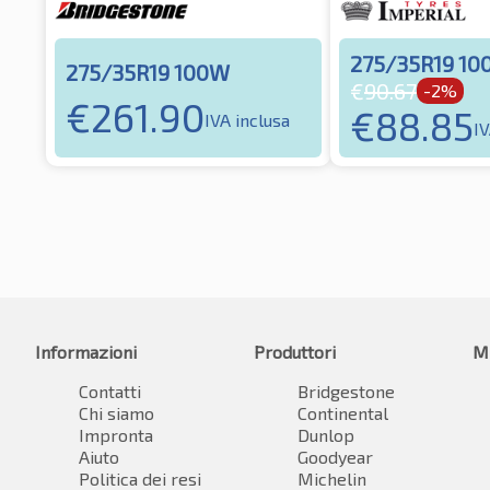
275/35R19 10
275/35R19 100W
€
90.67
-2%
€
261.90
€
88.85
IVA inclusa
IV
Informazioni
Produttori
M
Contatti
Bridgestone
Chi siamo
Continental
Impronta
Dunlop
Aiuto
Goodyear
Politica dei resi
Michelin