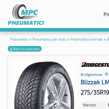
Pn
Pneumatici
»
Pneumatico per auto
»
Pneumatici invernali
»
B
❮ Back to overview
Bridgestone
Blizzak L
275/35R19
Marchio