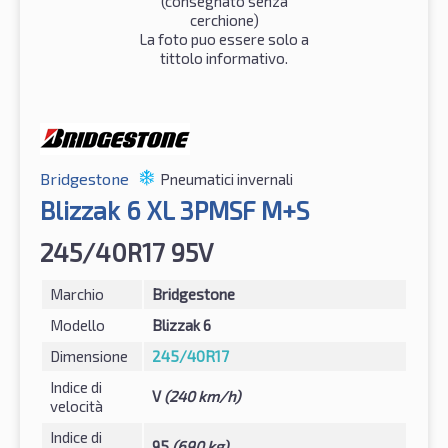
(consegnato senza
cerchione)
La foto puo essere solo a
tittolo informativo.
Bridgestone
Pneumatici invernali
Blizzak 6 XL 3PMSF M+S
245/40R17 95V
Marchio
Bridgestone
Modello
Blizzak 6
Dimensione
245/40R17
Indice di
V
(240 km/h)
velocità
Indice di
95
(690 kg)