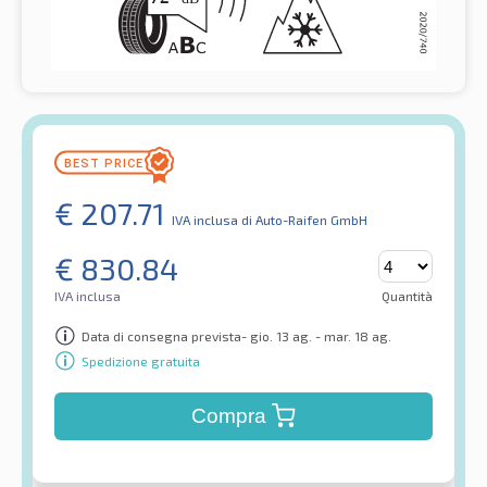
€
207.71
IVA inclusa
di Auto-Raifen GmbH
€
830.84
IVA inclusa
Quantità
Data di consegna prevista- gio. 13 ag. - mar. 18 ag.
Spedizione gratuita
Compra