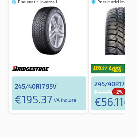
Pneumatici invernali
Pneumatici invernali
245/40R17 95V
245/40R17 95V
€
57.25
-2%
€
195.37
€
56.11
IVA inclusa
IVA in