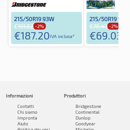
215/50R19 93W
215/50R19 93T
€
191.02
€
70.43
-2%
-2%
€
187.20
€
69.03
IVA inclusa*
IVA
Informazioni
Produttori
Contatti
Bridgestone
Chi siamo
Continental
Impronta
Dunlop
Aiuto
Goodyear
Politica dei resi
Michelin