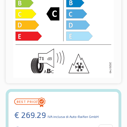
€
269.29
IVA inclusa
di Auto-Raifen GmbH