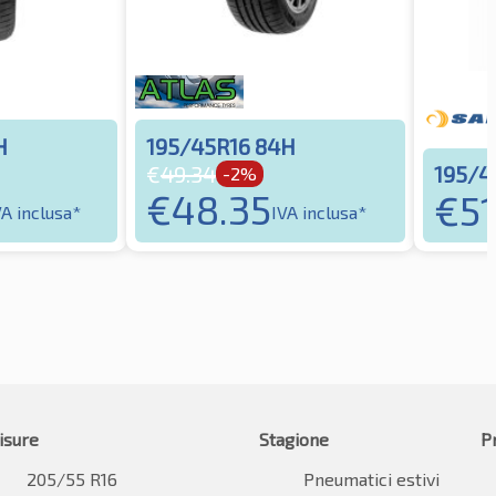
H
195/45R16 84H
195/4
€
49.34
-2%
€
48.35
€
51
VA inclusa*
IVA inclusa*
isure
Stagione
P
205/55 R16
Pneumatici estivi