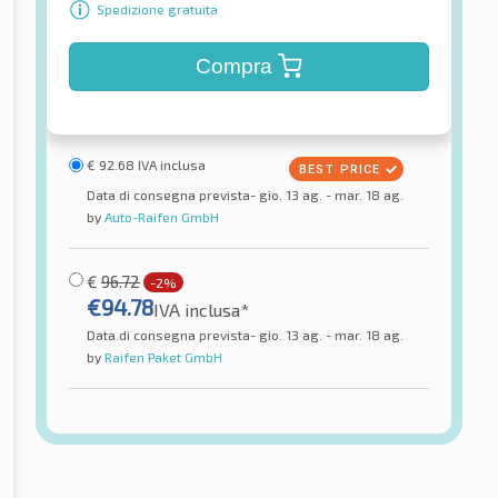
Spedizione gratuita
Compra
€
92.68
IVA inclusa
Data di consegna prevista- gio. 13 ag. - mar. 18 ag.
by
Auto-Raifen GmbH
€
96.72
-2%
€
94.78
IVA inclusa*
Data di consegna prevista- gio. 13 ag. - mar. 18 ag.
by
Raifen Paket GmbH