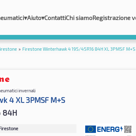
eumatici
▾
Aiuto
▾
Contatti
Chi siamo
Registrazione v
irestone
»
Firestone Winterhawk 4 195/45R16 84H XL 3PMSF M+S
eumatici invernali
wk 4 XL 3PMSF M+S
6 84H
Firestone