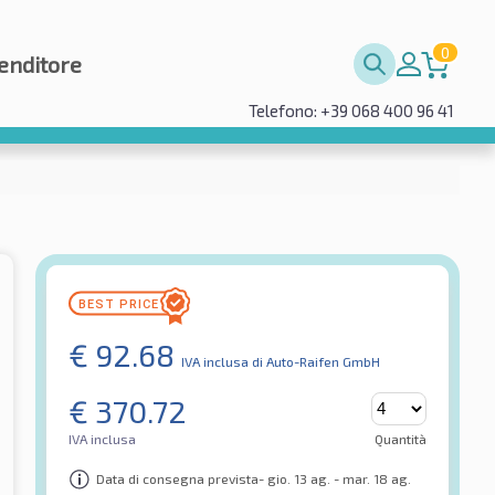
0
enditore
Telefono: +39 068 400 96 41
€
92.68
IVA inclusa
di Auto-Raifen GmbH
€
370.72
IVA inclusa
Quantità
Data di consegna prevista- gio. 13 ag. - mar. 18 ag.