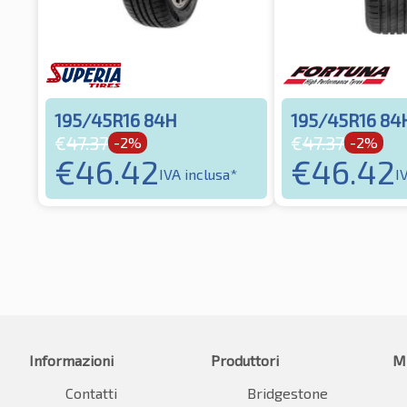
195/45R16 84H
195/45R16 84
€
47.37
€
47.37
-2%
-2%
€
46.42
€
46.42
IVA inclusa*
I
Informazioni
Produttori
M
Contatti
Bridgestone