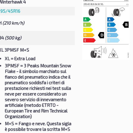
Winterhawk 4
195/45R16
H
(210 km/h)
84
(500 kg)
XL 3PMSF M+S
XL
= Extra Load
3PMSF
= 3 Peaks Mountain Snow
Flake - il simbolo marchiato sul
fianco del pneumatico indica che il
pneumatico soddisfa i criteri di
prestazione richiesti nei test sulla
neve per essere considerato un
severo servizio di innevamento
artificiale (metodo ETRTO -
European Tire and Rim Technical
Organization)
M+S
= Fango e neve. Questa sigla
è possibile trovare la scritta M+S