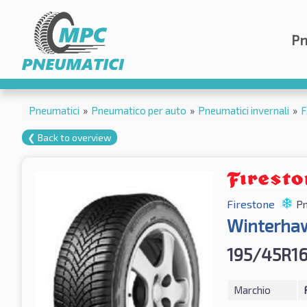
Pn
Pneumatici
»
Pneumatico per auto
»
Pneumatici invernali
»
F
❮ Back to overview
Firestone
Pn
Winterha
195/45R1
Marchio