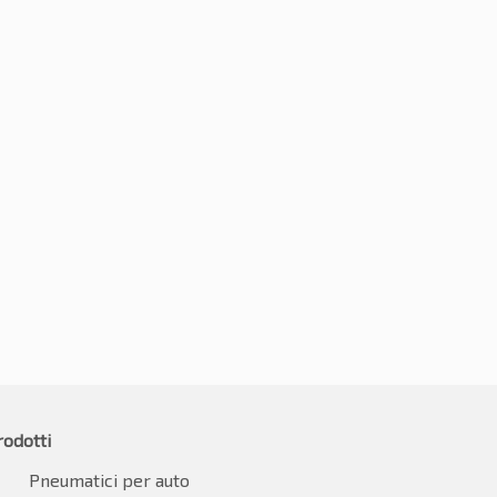
195/45R16 84H
5R16 84H
€
52.53
.91
IVA inclusa
IVA inclusa
rodotti
Pneumatici per auto