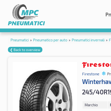
Pn
Pneumatici
»
Pneumatico per auto
»
Pneumatici invernali
»
F
❮ Back to overview
Firestone
Pn
Winterha
245/40R1
Marchio