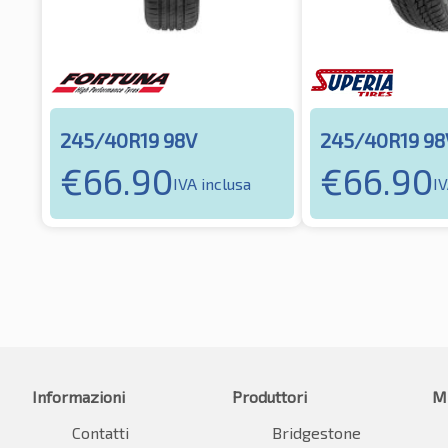
245/40R19 98V
245/40R19 98
€
66.90
€
66.90
IVA inclusa
IV
Informazioni
Produttori
M
Contatti
Bridgestone