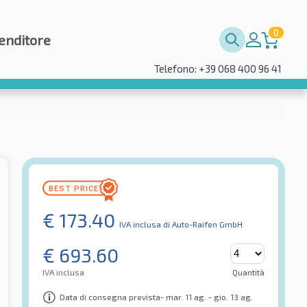
0
enditore
Telefono: +39 068 400 96 41
€
173.40
IVA inclusa
di Auto-Raifen GmbH
€
693.60
IVA inclusa
Quantità
Data di consegna prevista- mar. 11 ag. - gio. 13 ag.