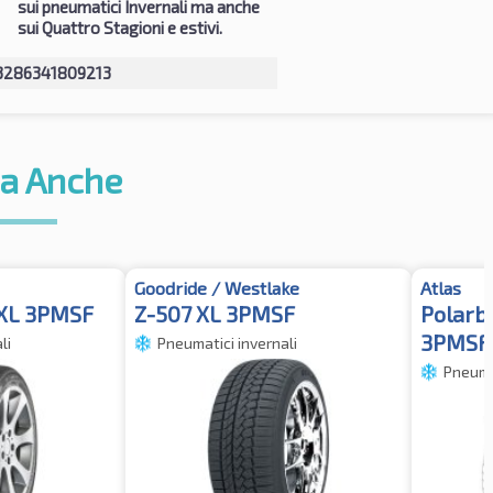
sui pneumatici Invernali ma anche
sui Quattro Stagioni e estivi.
3286341809213
a Anche
Goodride / Westlake
Atlas
 XL 3PMSF
Z-507 XL 3PMSF
Polarb
3PMSF
li
Pneumatici invernali
Pneumat