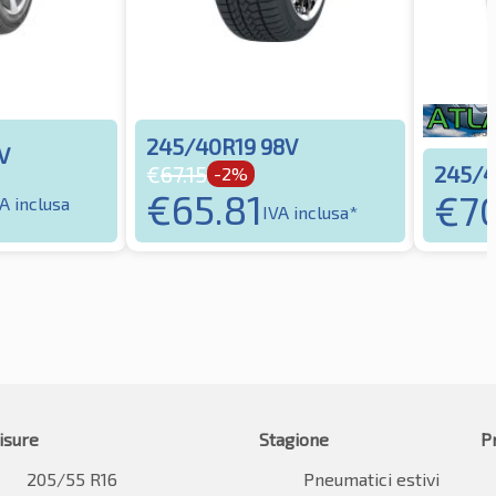
245/40R19 98V
V
245/4
€
67.15
-2%
€
65.81
€
7
A inclusa
IVA inclusa*
isure
Stagione
P
205/55 R16
Pneumatici estivi