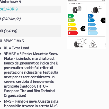
Winterhawk 4
245/40R19
V
(240 km/h)
98
(750 kg)
XL 3PMSF M+S
XL
= Extra Load
3PMSF
= 3 Peaks Mountain Snow
Flake - il simbolo marchiato sul
fianco del pneumatico indica che il
pneumatico soddisfa i criteri di
prestazione richiesti nei test sulla
neve per essere considerato un
severo servizio di innevamento
artificiale (metodo ETRTO -
European Tire and Rim Technical
Organization)
M+S
= Fango e neve. Questa sigla
è possibile trovare la scritta M+S