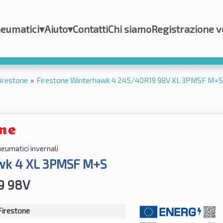
eumatici
▾
Aiuto
▾
Contatti
Chi siamo
Registrazione v
irestone
»
Firestone Winterhawk 4 245/40R19 98V XL 3PMSF M+S
eumatici invernali
wk 4 XL 3PMSF M+S
9 98V
Firestone