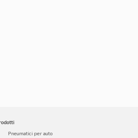
245/40R19 98V
0R19 98V
€
75.03
-2%
€
73.53
0.86
IVA inclusa*
IVA inclusa
rodotti
Pneumatici per auto