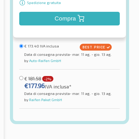
Spedizione gratuita
Compra
€
173.40
IVA inclusa
Data di consegna prevista- mar. 11 ag. - gio. 13 ag.
by
Auto-Raifen GmbH
€
181.58
-2%
€
177.96
IVA inclusa*
Data di consegna prevista- mar. 11 ag. - gio. 13 ag.
by
Raifen Paket GmbH