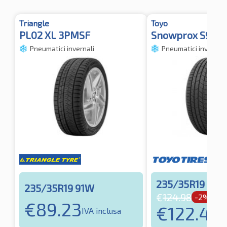
Triangle
Toyo
PL02 XL 3PMSF
Snowprox S954 
Pneumatici invernali
Pneumatici invernali
235/35R19 91W
235/35R19 91W
€
124.98
-2%
€
89.23
€
122.48
IVA inclusa
I