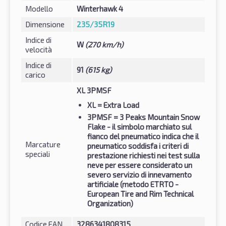
Modello
Winterhawk 4
Dimensione
235/35R19
Indice di
W
(270 km/h)
velocità
Indice di
91
(615 kg)
carico
XL 3PMSF
XL
= Extra Load
3PMSF
= 3 Peaks Mountain Snow
Flake - il simbolo marchiato sul
fianco del pneumatico indica che il
Marcature
pneumatico soddisfa i criteri di
speciali
prestazione richiesti nei test sulla
neve per essere considerato un
severo servizio di innevamento
artificiale (metodo ETRTO -
European Tire and Rim Technical
Organization)
Codice EAN
3286341808315