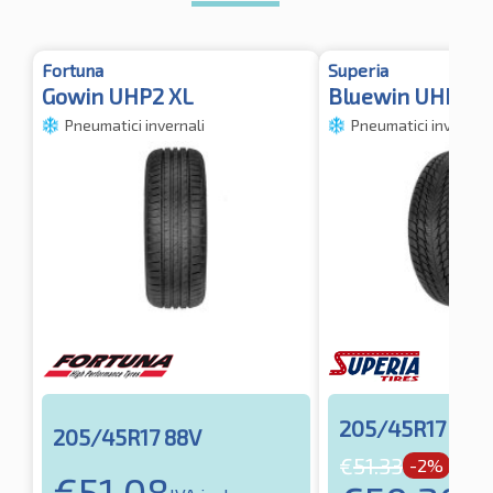
Fortuna
Superia
Gowin UHP2 XL
Bluewin UHP2 X
Pneumatici invernali
Pneumatici invernali
205/45R17 88V
205/45R17 88V
€
51.33
-2%
€
51.08