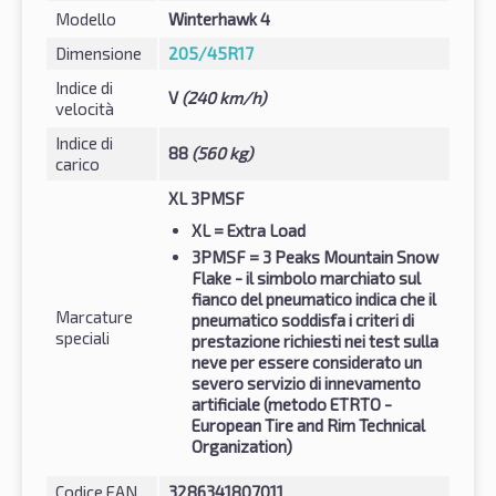
Modello
Winterhawk 4
Dimensione
205/45R17
Indice di
V
(240 km/h)
velocità
Indice di
88
(560 kg)
carico
XL 3PMSF
XL
= Extra Load
3PMSF
= 3 Peaks Mountain Snow
Flake - il simbolo marchiato sul
fianco del pneumatico indica che il
Marcature
pneumatico soddisfa i criteri di
speciali
prestazione richiesti nei test sulla
neve per essere considerato un
severo servizio di innevamento
artificiale (metodo ETRTO -
European Tire and Rim Technical
Organization)
Codice EAN
3286341807011