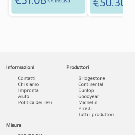
€
50.30
IVA inclusa
IVA
Informazioni
Produttori
Contatti
Bridgestone
Chi siamo
Continental
Impronta
Dunlop
Aiuto
Goodyear
Politica dei resi
Michelin
Pirelli
Tutti i produttori
Misure