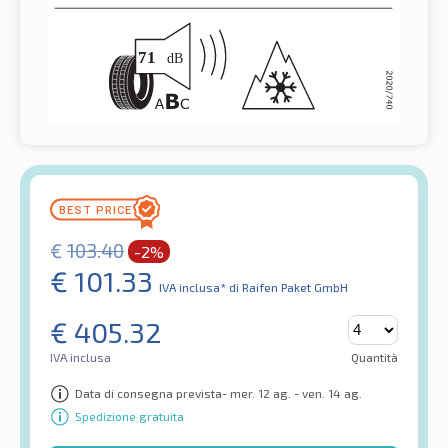
€
103.40
-2%
€
101.33
IVA inclusa*
di Raifen Paket GmbH
€
405.32
IVA inclusa
Quantità
Data di consegna prevista- mer. 12 ag. - ven. 14 ag.
Spedizione gratuita