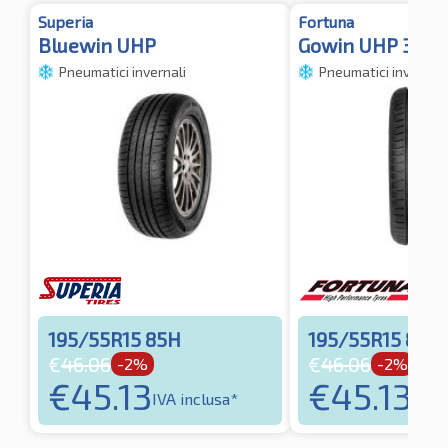
Superia
Fortuna
Bluewin UHP
Gowin UHP 3PM
Pneumatici invernali
Pneumatici invernali
195/55R15 85H
195/55R15 85H
€
46.06
€
46.06
-2%
-2%
€
45.13
€
45.13
IVA inclusa*
IVA i