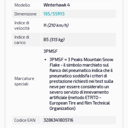
Modello
Winterhawk 4
Dimensione
195/55R15
Indice di
H
(210 km/h)
velocità
Indice di
85
(515 kg)
carico
3PMSF
3PMSF
= 3 Peaks Mountain Snow
Flake - il simbolo marchiato sul
fianco del pneumatico indica che il
pneumatico soddisfa i criteri di
Marcature
prestazione richiesti nei test sulla
speciali
neve per essere considerato un
severo servizio di innevamento
artificiale (metodo ETRTO -
European Tire and Rim Technical
Organization)
Codice EAN
3286341805116