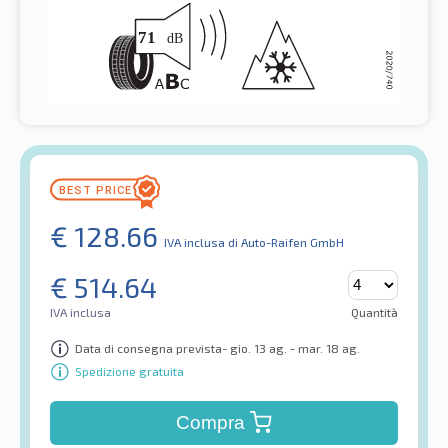
€
128.66
IVA inclusa
di Auto-Raifen GmbH
€
514.64
IVA inclusa
Quantità
Data di consegna prevista- gio. 13 ag. - mar. 18 ag.
Spedizione gratuita
Compra