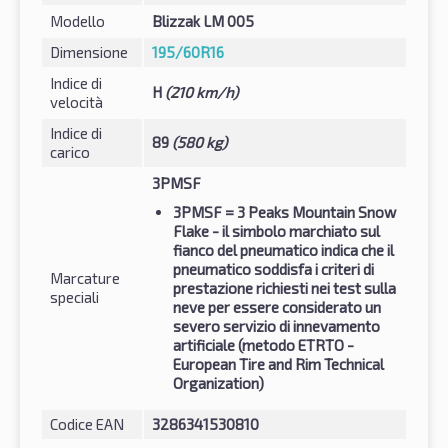
Modello
Blizzak LM 005
Dimensione
195/60R16
Indice di
H
(210 km/h)
velocità
Indice di
89
(580 kg)
carico
3PMSF
3PMSF
= 3 Peaks Mountain Snow
Flake - il simbolo marchiato sul
fianco del pneumatico indica che il
pneumatico soddisfa i criteri di
Marcature
prestazione richiesti nei test sulla
speciali
neve per essere considerato un
severo servizio di innevamento
artificiale (metodo ETRTO -
European Tire and Rim Technical
Organization)
Codice EAN
3286341530810