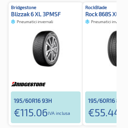
Bridgestone
RockBlade
Blizzak 6 XL 3PMSF
Rock 868S XL B
Pneumatici invernali
Pneumatici invernali
195/60R16 93H
195/60R16 89H
€
115.06
€
55.44
IVA inclusa
IVA