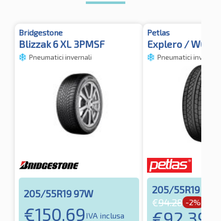
Bridgestone
Petlas
Blizzak 6 XL 3PMSF
Explero / W671 
Pneumatici invernali
Pneumatici invernali
205/55R19 97H
205/55R19 97W
€
94.28
-2%
€
150.69
€
92.39
IVA inclusa
IVA