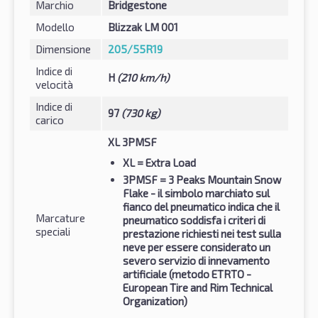
Marchio
Bridgestone
Modello
Blizzak LM 001
Dimensione
205/55R19
Indice di
H
(210 km/h)
velocità
Indice di
97
(730 kg)
carico
XL 3PMSF
XL
= Extra Load
3PMSF
= 3 Peaks Mountain Snow
Flake - il simbolo marchiato sul
fianco del pneumatico indica che il
Marcature
pneumatico soddisfa i criteri di
speciali
prestazione richiesti nei test sulla
neve per essere considerato un
severo servizio di innevamento
artificiale (metodo ETRTO -
European Tire and Rim Technical
Organization)