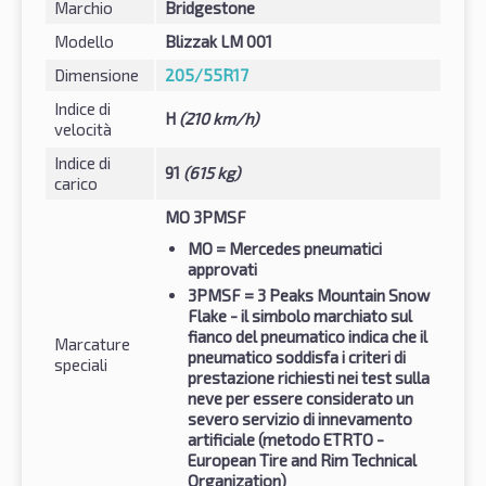
Marchio
Bridgestone
Modello
Blizzak LM 001
Dimensione
205/55R17
Indice di
H
(210 km/h)
velocità
Indice di
91
(615 kg)
carico
MO 3PMSF
MO
= Mercedes pneumatici
approvati
3PMSF
= 3 Peaks Mountain Snow
Flake - il simbolo marchiato sul
fianco del pneumatico indica che il
Marcature
pneumatico soddisfa i criteri di
speciali
prestazione richiesti nei test sulla
neve per essere considerato un
severo servizio di innevamento
artificiale (metodo ETRTO -
European Tire and Rim Technical
Organization)