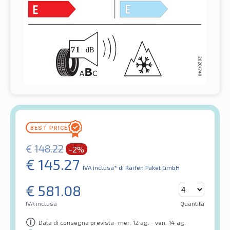
€
148.22
-2%
€
145.27
IVA inclusa*
di Raifen Paket GmbH
€
581.08
IVA inclusa
Quantità
Data di consegna prevista- mer. 12 ag. - ven. 14 ag.