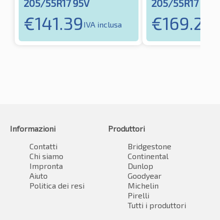
205/55R17 95V
205/55R17 95H
€
141.39
€
169.24
IVA inclusa
I
Informazioni
Produttori
Contatti
Bridgestone
Chi siamo
Continental
Impronta
Dunlop
Aiuto
Goodyear
Politica dei resi
Michelin
Pirelli
Tutti i produttori