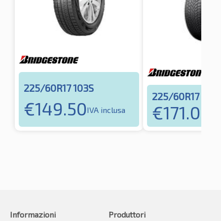
225/60R17 103S
225/60R17 103
€
149.50
€
171.03
IVA inclusa
IVA
Informazioni
Produttori