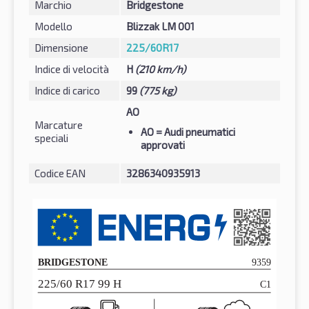
Marchio
Bridgestone
Modello
Blizzak LM 001
Dimensione
225/60R17
Indice di velocità
H
(210 km/h)
Indice di carico
99
(775 kg)
AO
Marcature
AO
= Audi pneumatici
speciali
approvati
Codice EAN
3286340935913