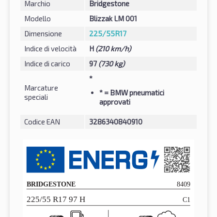
Marchio
Bridgestone
Modello
Blizzak LM 001
Dimensione
225/55R17
Indice di velocità
H
(210 km/h)
Indice di carico
97
(730 kg)
*
Marcature
*
= BMW pneumatici
speciali
approvati
Codice EAN
3286340840910