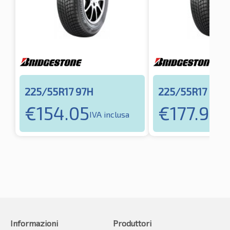
225/55R17 97H
225/55R17 97H
€
154.05
€
177.92
IVA inclusa
IV
Informazioni
Produttori