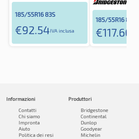
185/55R16 83S
185/55R16 87H
€
92.54
€
117.66
IVA inclusa
IVA
Informazioni
Produttori
Contatti
Bridgestone
Chi siamo
Continental
Impronta
Dunlop
Aiuto
Goodyear
Politica dei resi
Michelin