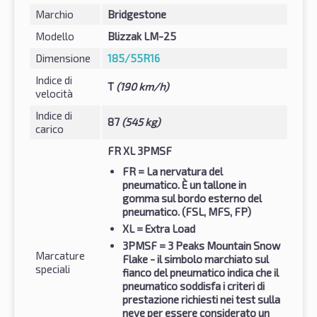
Marchio
Bridgestone
Modello
Blizzak LM-25
Dimensione
185/55R16
Indice di
T
(190 km/h)
velocità
Indice di
87
(545 kg)
carico
FR XL 3PMSF
FR
= La nervatura del
pneumatico. È un tallone in
gomma sul bordo esterno del
pneumatico. (FSL, MFS, FP)
XL
= Extra Load
3PMSF
= 3 Peaks Mountain Snow
Marcature
Flake - il simbolo marchiato sul
speciali
fianco del pneumatico indica che il
pneumatico soddisfa i criteri di
prestazione richiesti nei test sulla
neve per essere considerato un