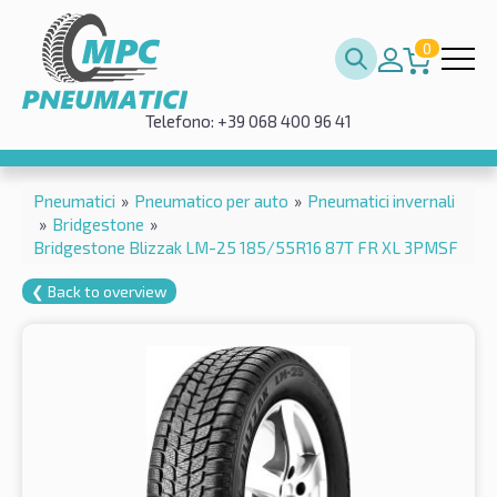
0
Telefono: +39 068 400 96 41
Pneumatici
»
Pneumatico per auto
»
Pneumatici invernali
»
Bridgestone
»
Bridgestone Blizzak LM-25 185/55R16 87T FR XL 3PMSF
❮ Back to overview